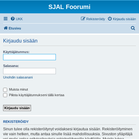
SJAL Foorumi
UKK
Rekisteröidy
Kirjaudu sisään
E
Etusivu
t
Kirjaudu sisään
s
i
Käyttäjätunnus:
Salasana:
Unohdin salasanani
Muista minut
Piilota käyttäjätunnukseni tällä kertaa
REKISTERÖIDY
Sinun tulee olla rekisteröitynyt voidaksesi kirjautua sisään. Rekisteröityminen
vie vain hetken, mutta antaa sinulle lisää mahdollisuuksia. Sivuston ylläpitäjä
voi myös antaa erityisoikeuksia rekisteröityneille käyttäjille. Muista lukea