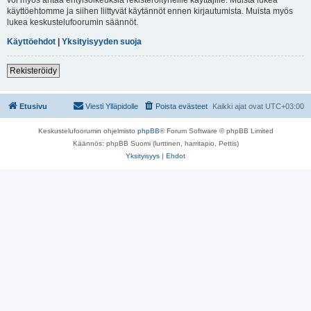
käyttöehtomme ja siihen liittyvät käytännöt ennen kirjautumista. Muista myös
lukea keskustelufoorumin säännöt.
Käyttöehdot
|
Yksityisyyden suoja
Rekisteröidy
Etusivu
Viesti Ylläpidolle
Poista evästeet
Kaikki ajat ovat
UTC+03:00
Keskustelufoorumin ohjelmisto
phpBB
® Forum Software © phpBB Limited
Käännös: phpBB Suomi (lurttinen, harritapio, Pettis)
Yksityisyys
|
Ehdot