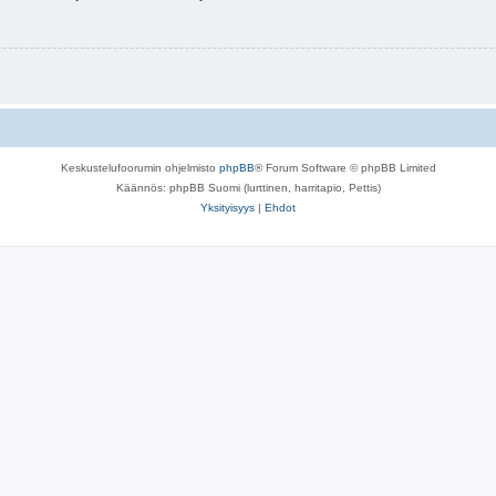
Keskustelufoorumin ohjelmisto
phpBB
® Forum Software © phpBB Limited
Käännös: phpBB Suomi (lurttinen, harritapio, Pettis)
Yksityisyys
|
Ehdot