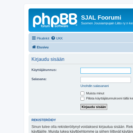
SJAL Foorumi
Suomen Jousiampujain Liitto ry:n ke
Pikalinkit
UKK
Etusivu
Kirjaudu sisään
Käyttäjätunnus:
Salasana:
Unohdin salasanani
Muista minut
Piilota käyttäjätunnukseni tällä k
REKISTERÖIDY
Sinun tulee olla rekisteröitynyt voidaksesi kirjautua sisään. Rek
käyttäjille. Muista lukea käyttöehtomme ja siihen liittyvät käy