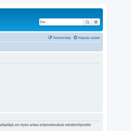
Etsi
Tarkennettu haku
Rekisteröidy
Kirjaudu sisään
lläpitäjä voi myös antaa erityisoikeuksia rekisteröityneille