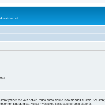
skustelufoorumi.
ertaa
isteröityminen vie vain hetken, mutta antaa sinulle lisää mahdollisuuksia. Sivuston y
tännöt ennen kirjautumista. Muista myös lukea keskustelufoorumin säännöt.