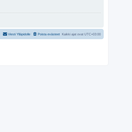
Viesti Ylläpidolle
Poista evästeet
Kaikki ajat ovat
UTC+03:00