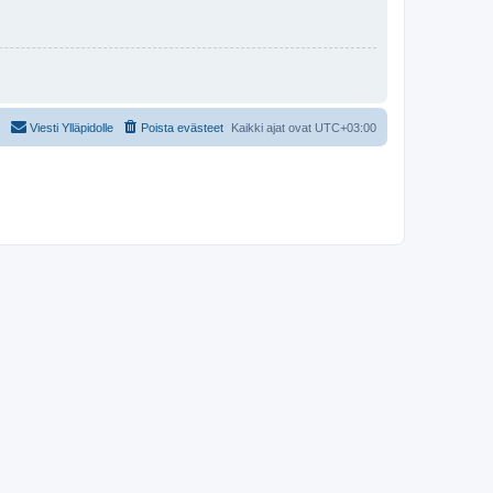
Viesti Ylläpidolle
Poista evästeet
Kaikki ajat ovat
UTC+03:00