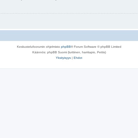
Keskustelufoorumin ohjelmisto
phpBB
® Forum Software © phpBB Limited
Käännös: phpBB Suomi (lurttinen, harritapio, Pettis)
Yksityisyys
|
Ehdot