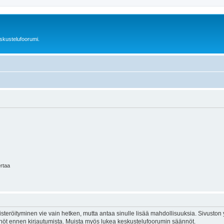
skustelufoorumi.
ertaa
isteröityminen vie vain hetken, mutta antaa sinulle lisää mahdollisuuksia. Sivuston y
tännöt ennen kirjautumista. Muista myös lukea keskustelufoorumin säännöt.