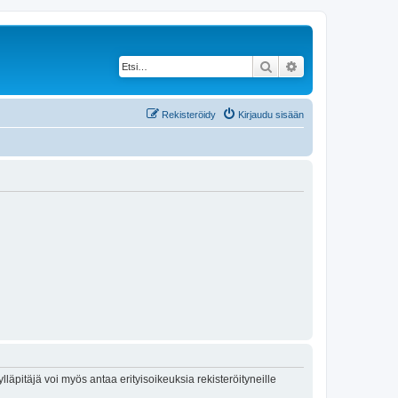
Etsi
Tarkennettu haku
Rekisteröidy
Kirjaudu sisään
lläpitäjä voi myös antaa erityisoikeuksia rekisteröityneille