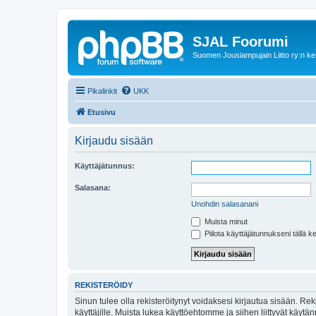
SJAL Foorumi
Suomen Jousiampujain Liitto ry:n ke
Pikalinkit
UKK
Etusivu
Kirjaudu sisään
Käyttäjätunnus:
Salasana:
Unohdin salasanani
Muista minut
Piilota käyttäjätunnukseni tällä k
REKISTERÖIDY
Sinun tulee olla rekisteröitynyt voidaksesi kirjautua sisään. Rek
käyttäjille. Muista lukea käyttöehtomme ja siihen liittyvät käy