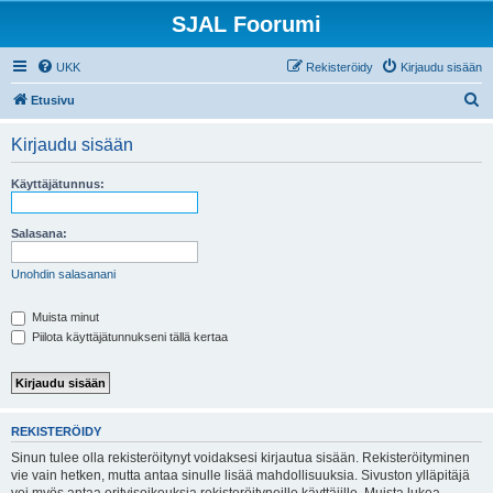
SJAL Foorumi
UKK
Rekisteröidy
Kirjaudu sisään
E
Etusivu
t
Kirjaudu sisään
s
i
Käyttäjätunnus:
Salasana:
Unohdin salasanani
Muista minut
Piilota käyttäjätunnukseni tällä kertaa
REKISTERÖIDY
Sinun tulee olla rekisteröitynyt voidaksesi kirjautua sisään. Rekisteröityminen
vie vain hetken, mutta antaa sinulle lisää mahdollisuuksia. Sivuston ylläpitäjä
voi myös antaa erityisoikeuksia rekisteröityneille käyttäjille. Muista lukea