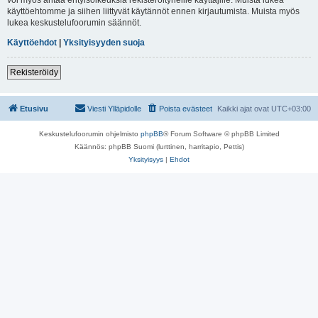
käyttöehtomme ja siihen liittyvät käytännöt ennen kirjautumista. Muista myös
lukea keskustelufoorumin säännöt.
Käyttöehdot
|
Yksityisyyden suoja
Rekisteröidy
Etusivu
Viesti Ylläpidolle
Poista evästeet
Kaikki ajat ovat
UTC+03:00
Keskustelufoorumin ohjelmisto
phpBB
® Forum Software © phpBB Limited
Käännös: phpBB Suomi (lurttinen, harritapio, Pettis)
Yksityisyys
|
Ehdot