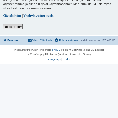
käyttöehtomme ja siihen liittyvät käytännöt ennen kirjautumista. Muista myös
lukea keskustelufoorumin säännöt.
Käyttöehdot
|
Yksityisyyden suoja
Rekisteröidy
Etusivu
Viesti Ylläpidolle
Poista evästeet
Kaikki ajat ovat
UTC+03:00
Keskustelufoorumin ohjelmisto
phpBB
® Forum Software © phpBB Limited
Käännös: phpBB Suomi (lurttinen, harritapio, Pettis)
Yksityisyys
|
Ehdot