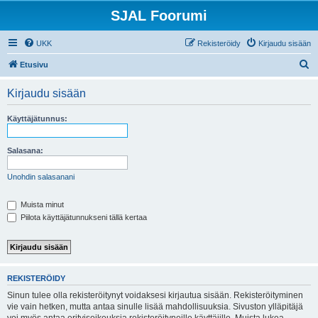
SJAL Foorumi
UKK
Rekisteröidy
Kirjaudu sisään
E
Etusivu
t
Kirjaudu sisään
s
i
Käyttäjätunnus:
Salasana:
Unohdin salasanani
Muista minut
Piilota käyttäjätunnukseni tällä kertaa
REKISTERÖIDY
Sinun tulee olla rekisteröitynyt voidaksesi kirjautua sisään. Rekisteröityminen
vie vain hetken, mutta antaa sinulle lisää mahdollisuuksia. Sivuston ylläpitäjä
voi myös antaa erityisoikeuksia rekisteröityneille käyttäjille. Muista lukea