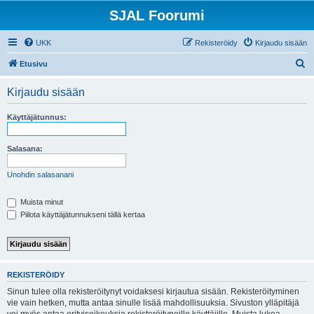
SJAL Foorumi
UKK
Rekisteröidy
Kirjaudu sisään
E
Etusivu
t
Kirjaudu sisään
s
i
Käyttäjätunnus:
Salasana:
Unohdin salasanani
Muista minut
Piilota käyttäjätunnukseni tällä kertaa
REKISTERÖIDY
Sinun tulee olla rekisteröitynyt voidaksesi kirjautua sisään. Rekisteröityminen
vie vain hetken, mutta antaa sinulle lisää mahdollisuuksia. Sivuston ylläpitäjä
voi myös antaa erityisoikeuksia rekisteröityneille käyttäjille. Muista lukea