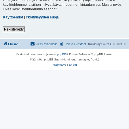
käyttöehtomme ja siihen liittyvät käytännöt ennen kirjautumista. Muista myös
lukea keskustelufoorumin säännöt.
Käyttöehdot
|
Yksityisyyden suoja
Rekisteröidy
Etusivu
Viesti Ylläpidolle
Poista evästeet
Kaikki ajat ovat
UTC+03:00
Keskustelufoorumin ohjelmisto
phpBB
® Forum Software © phpBB Limited
Käännös: phpBB Suomi (lurttinen, harritapio, Pettis)
Yksityisyys
|
Ehdot