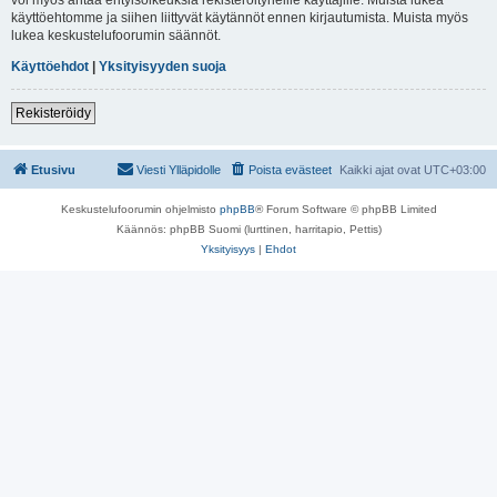
käyttöehtomme ja siihen liittyvät käytännöt ennen kirjautumista. Muista myös
lukea keskustelufoorumin säännöt.
Käyttöehdot
|
Yksityisyyden suoja
Rekisteröidy
Etusivu
Viesti Ylläpidolle
Poista evästeet
Kaikki ajat ovat
UTC+03:00
Keskustelufoorumin ohjelmisto
phpBB
® Forum Software © phpBB Limited
Käännös: phpBB Suomi (lurttinen, harritapio, Pettis)
Yksityisyys
|
Ehdot