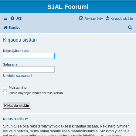
SJAL Foorumi
UKK
Rekisteröidy
Kirjaudu sisään
E
Etusivu
t
Kirjaudu sisään
s
i
Käyttäjätunnus:
Salasana:
Unohdin salasanani
Muista minut
Piilota käyttäjätunnukseni tällä kertaa
REKISTERÖIDY
Sinun tulee olla rekisteröitynyt voidaksesi kirjautua sisään. Rekisteröityminen
vie vain hetken, mutta antaa sinulle lisää mahdollisuuksia. Sivuston ylläpitäjä
voi myös antaa erityisoikeuksia rekisteröityneille käyttäjille. Muista lukea