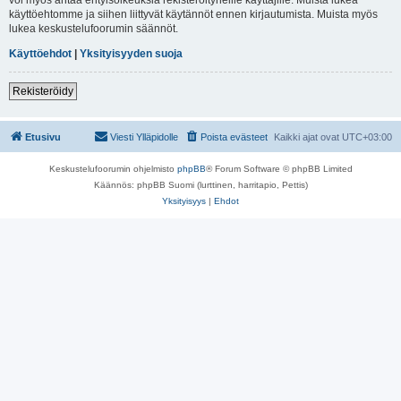
käyttöehtomme ja siihen liittyvät käytännöt ennen kirjautumista. Muista myös
lukea keskustelufoorumin säännöt.
Käyttöehdot
|
Yksityisyyden suoja
Rekisteröidy
Etusivu
Viesti Ylläpidolle
Poista evästeet
Kaikki ajat ovat
UTC+03:00
Keskustelufoorumin ohjelmisto
phpBB
® Forum Software © phpBB Limited
Käännös: phpBB Suomi (lurttinen, harritapio, Pettis)
Yksityisyys
|
Ehdot