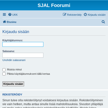
SJAL Foorumi
UKK
Rekisteröidy
Kirjaudu sisään
E
Etusivu
t
Kirjaudu sisään
s
i
Käyttäjätunnus:
Salasana:
Unohdin salasanani
Muista minut
Piilota käyttäjätunnukseni tällä kertaa
REKISTERÖIDY
Sinun tulee olla rekisteröitynyt voidaksesi kirjautua sisään. Rekisteröityminen
vie vain hetken, mutta antaa sinulle lisää mahdollisuuksia. Sivuston ylläpitäjä
voi myös antaa erityisoikeuksia rekisteröityneille käyttäjille. Muista lukea