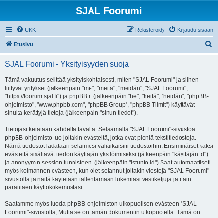
SJAL Foorumi
UKK
Rekisteröidy
Kirjaudu sisään
E
Etusivu
t
SJAL Foorumi - Yksityisyyden suoja
s
i
Tämä vakuutus selittää yksityiskohtaisesti, miten "SJAL Foorumi" ja siihen
liittyvät yritykset (jälkeenpäin "me", "meitä", "meidän", "SJAL Foorumi",
"https://foorum.sjal.fi") ja phpBB:n (jälkeenpäin "he", "heitä", "heidän", "phpBB-
ohjelmisto", "www.phpbb.com", "phpBB Group", "phpBB Tiimit") käyttävät
sinulta kerättyjä tietoja (jälkeenpäin "sinun tiedot").
Tietojasi kerätään kahdella tavalla: Selaamalla "SJAL Foorumi"-sivustoa.
phpBB-ohjelmisto luo joitakin evästeitä, jotka ovat pieniä tekstitiedostoja.
Nämä tiedostot ladataan selaimesi väliaikaisiin tiedostoihin. Ensimmäiset kaksi
evästettä sisältävät tiedon käyttäjän yksilöimiseksi (jälkeenpäin "käyttäjän id")
ja anonyymin session tunnisteen. (jälkeenpäin "istunto id") Saat automaattiseti
myös kolmannen evästeen, kun olet selannut joitakin viestejä "SJAL Foorumi"-
sivustolla ja näitä käytetään tallentamaan lukemiasi vestiketjuja ja näin
parantaen käyttökokemustasi.
Saatamme myös luoda phpBB-ohjelmiston ulkopuolisen evästeen "SJAL
Foorumi"-sivustolta, Mutta se on tämän dokumentin ulkopuolella. Tämä on