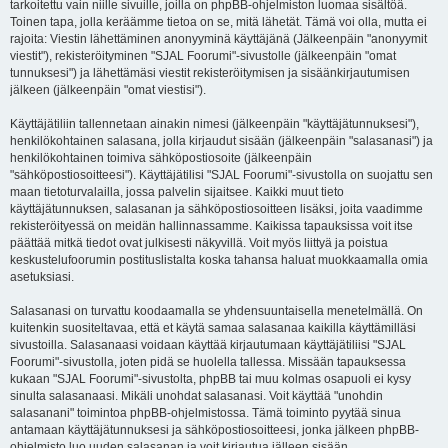
tarkoitettu vain niille sivuille, joilla on phpBB-ohjelmiston luomaa sisältöä.
Toinen tapa, jolla keräämme tietoa on se, mitä lähetät. Tämä voi olla, mutta ei
rajoita: Viestin lähettäminen anonyyminä käyttäjänä (Jälkeenpäin "anonyymit
viestit"), rekisteröityminen "SJAL Foorumi"-sivustolle (jälkeenpäin "omat
tunnuksesi") ja lähettämäsi viestit rekisteröitymisen ja sisäänkirjautumisen
jälkeen (jälkeenpäin "omat viestisi").
Käyttäjätiliin tallennetaan ainakin nimesi (jälkeenpäin "käyttäjätunnuksesi"),
henkilökohtainen salasana, jolla kirjaudut sisään (jälkeenpäin "salasanasi") ja
henkilökohtainen toimiva sähköpostiosoite (jälkeenpäin
"sähköpostiosoitteesi"). Käyttäjätilisi "SJAL Foorumi"-sivustolla on suojattu sen
maan tietoturvalailla, jossa palvelin sijaitsee. Kaikki muut tieto
käyttäjätunnuksen, salasanan ja sähköpostiosoitteen lisäksi, joita vaadimme
rekisteröityessä on meidän hallinnassamme. Kaikissa tapauksissa voit itse
päättää mitkä tiedot ovat julkisesti näkyvillä. Voit myös liittyä ja poistua
keskustelufoorumin postituslistalta koska tahansa haluat muokkaamalla omia
asetuksiasi.
Salasanasi on turvattu koodaamalla se yhdensuuntaisella menetelmällä. On
kuitenkin suositeltavaa, että et käytä samaa salasanaa kaikilla käyttämilläsi
sivustoilla. Salasanaasi voidaan käyttää kirjautumaan käyttäjätiliisi "SJAL
Foorumi"-sivustolla, joten pidä se huolella tallessa. Missään tapauksessa
kukaan "SJAL Foorumi"-sivustolta, phpBB tai muu kolmas osapuoli ei kysy
sinulta salasanaasi. Mikäli unohdat salasanasi. Voit käyttää "unohdin
salasanani" toimintoa phpBB-ohjelmistossa. Tämä toiminto pyytää sinua
antamaan käyttäjätunnuksesi ja sähköpostiosoitteesi, jonka jälkeen phpBB-
ohjelmisto luo uuden salasanan ja voit kirjautua jälleen sisään.