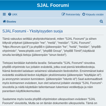
SJAL Foorumi
UKK
Rekisteröidy
Kirjaudu sisään
E
Etusivu
t
SJAL Foorumi - Yksityisyyden suoja
s
i
Tämä vakuutus selittää yksityiskohtaisesti, miten "SJAL Foorumi" ja siihen
liittyvät yritykset (jälkeenpäin "me", "meitä", "meidän", "SJAL Foorumi",
"https://foorum.sjal.fi") ja phpBB:n (jälkeenpäin "he", "heitä", "heidän", "phpBB-
ohjelmisto", "www.phpbb.com", "phpBB Group", "phpBB Tiimit") käyttävät
sinulta kerättyjä tietoja (jälkeenpäin "sinun tiedot").
Tietojasi kerätään kahdella tavalla: Selaamalla "SJAL Foorumi"-sivustoa.
phpBB-ohjelmisto luo joitakin evästeitä, jotka ovat pieniä tekstitiedostoja.
Nämä tiedostot ladataan selaimesi väliaikaisiin tiedostoihin. Ensimmäiset kaksi
evästettä sisältävät tiedon käyttäjän yksilöimiseksi (jälkeenpäin "käyttäjän id")
ja anonyymin session tunnisteen. (jälkeenpäin "istunto id") Saat automaattiseti
myös kolmannen evästeen, kun olet selannut joitakin viestejä "SJAL Foorumi"-
sivustolla ja näitä käytetään tallentamaan lukemiasi vestiketjuja ja näin
parantaen käyttökokemustasi.
Saatamme myös luoda phpBB-ohjelmiston ulkopuolisen evästeen "SJAL
Foorumi"-sivustolta, Mutta se on tämän dokumentin ulkopuolella. Tämä on