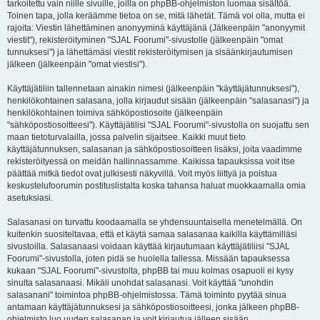
tarkoitettu vain niille sivuille, joilla on phpBB-ohjelmiston luomaa sisältöä.
Toinen tapa, jolla keräämme tietoa on se, mitä lähetät. Tämä voi olla, mutta ei
rajoita: Viestin lähettäminen anonyyminä käyttäjänä (Jälkeenpäin "anonyymit
viestit"), rekisteröityminen "SJAL Foorumi"-sivustolle (jälkeenpäin "omat
tunnuksesi") ja lähettämäsi viestit rekisteröitymisen ja sisäänkirjautumisen
jälkeen (jälkeenpäin "omat viestisi").
Käyttäjätiliin tallennetaan ainakin nimesi (jälkeenpäin "käyttäjätunnuksesi"),
henkilökohtainen salasana, jolla kirjaudut sisään (jälkeenpäin "salasanasi") ja
henkilökohtainen toimiva sähköpostiosoite (jälkeenpäin
"sähköpostiosoitteesi"). Käyttäjätilisi "SJAL Foorumi"-sivustolla on suojattu sen
maan tietoturvalailla, jossa palvelin sijaitsee. Kaikki muut tieto
käyttäjätunnuksen, salasanan ja sähköpostiosoitteen lisäksi, joita vaadimme
rekisteröityessä on meidän hallinnassamme. Kaikissa tapauksissa voit itse
päättää mitkä tiedot ovat julkisesti näkyvillä. Voit myös liittyä ja poistua
keskustelufoorumin postituslistalta koska tahansa haluat muokkaamalla omia
asetuksiasi.
Salasanasi on turvattu koodaamalla se yhdensuuntaisella menetelmällä. On
kuitenkin suositeltavaa, että et käytä samaa salasanaa kaikilla käyttämilläsi
sivustoilla. Salasanaasi voidaan käyttää kirjautumaan käyttäjätiliisi "SJAL
Foorumi"-sivustolla, joten pidä se huolella tallessa. Missään tapauksessa
kukaan "SJAL Foorumi"-sivustolta, phpBB tai muu kolmas osapuoli ei kysy
sinulta salasanaasi. Mikäli unohdat salasanasi. Voit käyttää "unohdin
salasanani" toimintoa phpBB-ohjelmistossa. Tämä toiminto pyytää sinua
antamaan käyttäjätunnuksesi ja sähköpostiosoitteesi, jonka jälkeen phpBB-
ohjelmisto luo uuden salasanan ja voit kirjautua jälleen sisään.