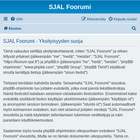
SJAL Foorumi
UKK
Rekisteröidy
Kirjaudu sisään
E
Etusivu
t
SJAL Foorumi - Yksityisyyden suoja
s
i
Tämä vakuutus selittää yksityiskohtaisesti, miten "SJAL Foorumi" ja siihen
liittyvät yritykset (jälkeenpäin "me", "meitä", "meidän", "SJAL Foorumi",
"https://foorum.sjal.fi") ja phpBB:n (jälkeenpäin "he", "heitä", "heidän", "phpBB-
ohjelmisto", "www.phpbb.com", "phpBB Group", "phpBB Tiimit") käyttävät
sinulta kerättyjä tietoja (jälkeenpäin "sinun tiedot").
Tietojasi kerätään kahdella tavalla: Selaamalla "SJAL Foorumi"-sivustoa.
phpBB-ohjelmisto luo joitakin evästeitä, jotka ovat pieniä tekstitiedostoja.
Nämä tiedostot ladataan selaimesi väliaikaisiin tiedostoihin. Ensimmäiset kaksi
evästettä sisältävät tiedon käyttäjän yksilöimiseksi (jälkeenpäin "käyttäjän id")
ja anonyymin session tunnisteen. (jälkeenpäin "istunto id") Saat automaattiseti
myös kolmannen evästeen, kun olet selannut joitakin viestejä "SJAL Foorumi"-
sivustolla ja näitä käytetään tallentamaan lukemiasi vestiketjuja ja näin
parantaen käyttökokemustasi.
Saatamme myös luoda phpBB-ohjelmiston ulkopuolisen evästeen "SJAL
Foorumi"-sivustolta, Mutta se on tämän dokumentin ulkopuolella. Tämä on