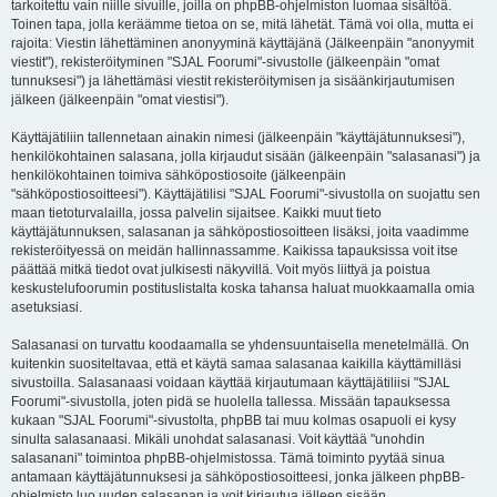
tarkoitettu vain niille sivuille, joilla on phpBB-ohjelmiston luomaa sisältöä.
Toinen tapa, jolla keräämme tietoa on se, mitä lähetät. Tämä voi olla, mutta ei
rajoita: Viestin lähettäminen anonyyminä käyttäjänä (Jälkeenpäin "anonyymit
viestit"), rekisteröityminen "SJAL Foorumi"-sivustolle (jälkeenpäin "omat
tunnuksesi") ja lähettämäsi viestit rekisteröitymisen ja sisäänkirjautumisen
jälkeen (jälkeenpäin "omat viestisi").
Käyttäjätiliin tallennetaan ainakin nimesi (jälkeenpäin "käyttäjätunnuksesi"),
henkilökohtainen salasana, jolla kirjaudut sisään (jälkeenpäin "salasanasi") ja
henkilökohtainen toimiva sähköpostiosoite (jälkeenpäin
"sähköpostiosoitteesi"). Käyttäjätilisi "SJAL Foorumi"-sivustolla on suojattu sen
maan tietoturvalailla, jossa palvelin sijaitsee. Kaikki muut tieto
käyttäjätunnuksen, salasanan ja sähköpostiosoitteen lisäksi, joita vaadimme
rekisteröityessä on meidän hallinnassamme. Kaikissa tapauksissa voit itse
päättää mitkä tiedot ovat julkisesti näkyvillä. Voit myös liittyä ja poistua
keskustelufoorumin postituslistalta koska tahansa haluat muokkaamalla omia
asetuksiasi.
Salasanasi on turvattu koodaamalla se yhdensuuntaisella menetelmällä. On
kuitenkin suositeltavaa, että et käytä samaa salasanaa kaikilla käyttämilläsi
sivustoilla. Salasanaasi voidaan käyttää kirjautumaan käyttäjätiliisi "SJAL
Foorumi"-sivustolla, joten pidä se huolella tallessa. Missään tapauksessa
kukaan "SJAL Foorumi"-sivustolta, phpBB tai muu kolmas osapuoli ei kysy
sinulta salasanaasi. Mikäli unohdat salasanasi. Voit käyttää "unohdin
salasanani" toimintoa phpBB-ohjelmistossa. Tämä toiminto pyytää sinua
antamaan käyttäjätunnuksesi ja sähköpostiosoitteesi, jonka jälkeen phpBB-
ohjelmisto luo uuden salasanan ja voit kirjautua jälleen sisään.