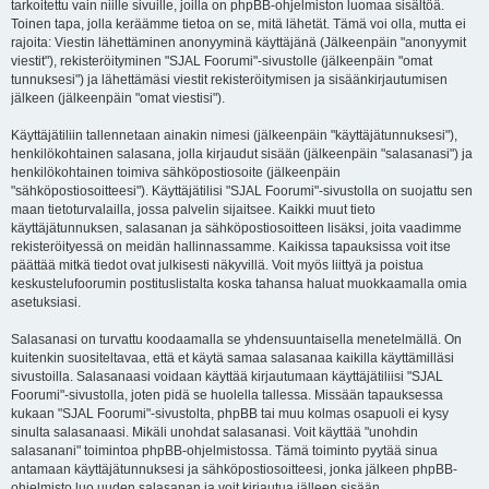
tarkoitettu vain niille sivuille, joilla on phpBB-ohjelmiston luomaa sisältöä.
Toinen tapa, jolla keräämme tietoa on se, mitä lähetät. Tämä voi olla, mutta ei
rajoita: Viestin lähettäminen anonyyminä käyttäjänä (Jälkeenpäin "anonyymit
viestit"), rekisteröityminen "SJAL Foorumi"-sivustolle (jälkeenpäin "omat
tunnuksesi") ja lähettämäsi viestit rekisteröitymisen ja sisäänkirjautumisen
jälkeen (jälkeenpäin "omat viestisi").
Käyttäjätiliin tallennetaan ainakin nimesi (jälkeenpäin "käyttäjätunnuksesi"),
henkilökohtainen salasana, jolla kirjaudut sisään (jälkeenpäin "salasanasi") ja
henkilökohtainen toimiva sähköpostiosoite (jälkeenpäin
"sähköpostiosoitteesi"). Käyttäjätilisi "SJAL Foorumi"-sivustolla on suojattu sen
maan tietoturvalailla, jossa palvelin sijaitsee. Kaikki muut tieto
käyttäjätunnuksen, salasanan ja sähköpostiosoitteen lisäksi, joita vaadimme
rekisteröityessä on meidän hallinnassamme. Kaikissa tapauksissa voit itse
päättää mitkä tiedot ovat julkisesti näkyvillä. Voit myös liittyä ja poistua
keskustelufoorumin postituslistalta koska tahansa haluat muokkaamalla omia
asetuksiasi.
Salasanasi on turvattu koodaamalla se yhdensuuntaisella menetelmällä. On
kuitenkin suositeltavaa, että et käytä samaa salasanaa kaikilla käyttämilläsi
sivustoilla. Salasanaasi voidaan käyttää kirjautumaan käyttäjätiliisi "SJAL
Foorumi"-sivustolla, joten pidä se huolella tallessa. Missään tapauksessa
kukaan "SJAL Foorumi"-sivustolta, phpBB tai muu kolmas osapuoli ei kysy
sinulta salasanaasi. Mikäli unohdat salasanasi. Voit käyttää "unohdin
salasanani" toimintoa phpBB-ohjelmistossa. Tämä toiminto pyytää sinua
antamaan käyttäjätunnuksesi ja sähköpostiosoitteesi, jonka jälkeen phpBB-
ohjelmisto luo uuden salasanan ja voit kirjautua jälleen sisään.