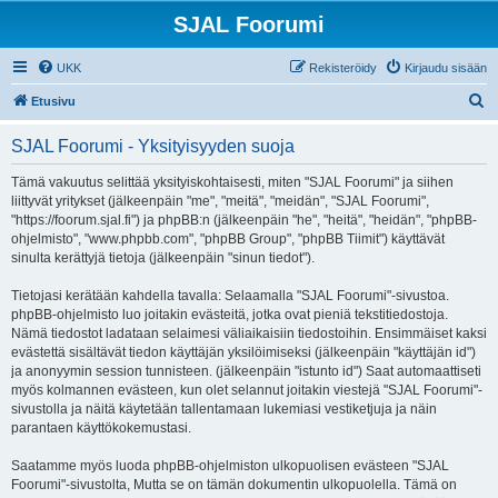
SJAL Foorumi
UKK
Rekisteröidy
Kirjaudu sisään
E
Etusivu
t
SJAL Foorumi - Yksityisyyden suoja
s
i
Tämä vakuutus selittää yksityiskohtaisesti, miten "SJAL Foorumi" ja siihen
liittyvät yritykset (jälkeenpäin "me", "meitä", "meidän", "SJAL Foorumi",
"https://foorum.sjal.fi") ja phpBB:n (jälkeenpäin "he", "heitä", "heidän", "phpBB-
ohjelmisto", "www.phpbb.com", "phpBB Group", "phpBB Tiimit") käyttävät
sinulta kerättyjä tietoja (jälkeenpäin "sinun tiedot").
Tietojasi kerätään kahdella tavalla: Selaamalla "SJAL Foorumi"-sivustoa.
phpBB-ohjelmisto luo joitakin evästeitä, jotka ovat pieniä tekstitiedostoja.
Nämä tiedostot ladataan selaimesi väliaikaisiin tiedostoihin. Ensimmäiset kaksi
evästettä sisältävät tiedon käyttäjän yksilöimiseksi (jälkeenpäin "käyttäjän id")
ja anonyymin session tunnisteen. (jälkeenpäin "istunto id") Saat automaattiseti
myös kolmannen evästeen, kun olet selannut joitakin viestejä "SJAL Foorumi"-
sivustolla ja näitä käytetään tallentamaan lukemiasi vestiketjuja ja näin
parantaen käyttökokemustasi.
Saatamme myös luoda phpBB-ohjelmiston ulkopuolisen evästeen "SJAL
Foorumi"-sivustolta, Mutta se on tämän dokumentin ulkopuolella. Tämä on