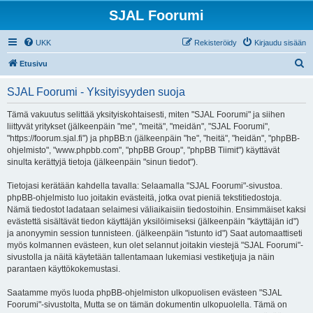
SJAL Foorumi
UKK
Rekisteröidy
Kirjaudu sisään
E
Etusivu
t
SJAL Foorumi - Yksityisyyden suoja
s
i
Tämä vakuutus selittää yksityiskohtaisesti, miten "SJAL Foorumi" ja siihen
liittyvät yritykset (jälkeenpäin "me", "meitä", "meidän", "SJAL Foorumi",
"https://foorum.sjal.fi") ja phpBB:n (jälkeenpäin "he", "heitä", "heidän", "phpBB-
ohjelmisto", "www.phpbb.com", "phpBB Group", "phpBB Tiimit") käyttävät
sinulta kerättyjä tietoja (jälkeenpäin "sinun tiedot").
Tietojasi kerätään kahdella tavalla: Selaamalla "SJAL Foorumi"-sivustoa.
phpBB-ohjelmisto luo joitakin evästeitä, jotka ovat pieniä tekstitiedostoja.
Nämä tiedostot ladataan selaimesi väliaikaisiin tiedostoihin. Ensimmäiset kaksi
evästettä sisältävät tiedon käyttäjän yksilöimiseksi (jälkeenpäin "käyttäjän id")
ja anonyymin session tunnisteen. (jälkeenpäin "istunto id") Saat automaattiseti
myös kolmannen evästeen, kun olet selannut joitakin viestejä "SJAL Foorumi"-
sivustolla ja näitä käytetään tallentamaan lukemiasi vestiketjuja ja näin
parantaen käyttökokemustasi.
Saatamme myös luoda phpBB-ohjelmiston ulkopuolisen evästeen "SJAL
Foorumi"-sivustolta, Mutta se on tämän dokumentin ulkopuolella. Tämä on