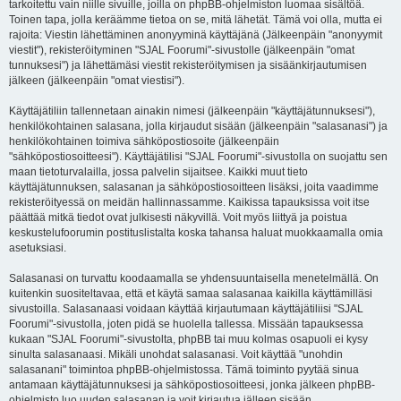
tarkoitettu vain niille sivuille, joilla on phpBB-ohjelmiston luomaa sisältöä.
Toinen tapa, jolla keräämme tietoa on se, mitä lähetät. Tämä voi olla, mutta ei
rajoita: Viestin lähettäminen anonyyminä käyttäjänä (Jälkeenpäin "anonyymit
viestit"), rekisteröityminen "SJAL Foorumi"-sivustolle (jälkeenpäin "omat
tunnuksesi") ja lähettämäsi viestit rekisteröitymisen ja sisäänkirjautumisen
jälkeen (jälkeenpäin "omat viestisi").
Käyttäjätiliin tallennetaan ainakin nimesi (jälkeenpäin "käyttäjätunnuksesi"),
henkilökohtainen salasana, jolla kirjaudut sisään (jälkeenpäin "salasanasi") ja
henkilökohtainen toimiva sähköpostiosoite (jälkeenpäin
"sähköpostiosoitteesi"). Käyttäjätilisi "SJAL Foorumi"-sivustolla on suojattu sen
maan tietoturvalailla, jossa palvelin sijaitsee. Kaikki muut tieto
käyttäjätunnuksen, salasanan ja sähköpostiosoitteen lisäksi, joita vaadimme
rekisteröityessä on meidän hallinnassamme. Kaikissa tapauksissa voit itse
päättää mitkä tiedot ovat julkisesti näkyvillä. Voit myös liittyä ja poistua
keskustelufoorumin postituslistalta koska tahansa haluat muokkaamalla omia
asetuksiasi.
Salasanasi on turvattu koodaamalla se yhdensuuntaisella menetelmällä. On
kuitenkin suositeltavaa, että et käytä samaa salasanaa kaikilla käyttämilläsi
sivustoilla. Salasanaasi voidaan käyttää kirjautumaan käyttäjätiliisi "SJAL
Foorumi"-sivustolla, joten pidä se huolella tallessa. Missään tapauksessa
kukaan "SJAL Foorumi"-sivustolta, phpBB tai muu kolmas osapuoli ei kysy
sinulta salasanaasi. Mikäli unohdat salasanasi. Voit käyttää "unohdin
salasanani" toimintoa phpBB-ohjelmistossa. Tämä toiminto pyytää sinua
antamaan käyttäjätunnuksesi ja sähköpostiosoitteesi, jonka jälkeen phpBB-
ohjelmisto luo uuden salasanan ja voit kirjautua jälleen sisään.