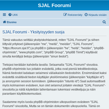
SJAL Foorumi
UKK
Rekisteröidy
Kirjaudu sisään
E
Etusivu
t
SJAL Foorumi - Yksityisyyden suoja
s
i
Tämä vakuutus selittää yksityiskohtaisesti, miten "SJAL Foorumi" ja siihen
liittyvät yritykset (jälkeenpäin "me", "meitä", "meidän", "SJAL Foorumi",
"https://foorum.sjal.fi") ja phpBB:n (jälkeenpäin "he", "heitä", "heidän", "phpBB-
ohjelmisto", "www.phpbb.com", "phpBB Group", "phpBB Tiimit") käyttävät
sinulta kerättyjä tietoja (jälkeenpäin "sinun tiedot").
Tietojasi kerätään kahdella tavalla: Selaamalla "SJAL Foorumi"-sivustoa.
phpBB-ohjelmisto luo joitakin evästeitä, jotka ovat pieniä tekstitiedostoja.
Nämä tiedostot ladataan selaimesi väliaikaisiin tiedostoihin. Ensimmäiset kaksi
evästettä sisältävät tiedon käyttäjän yksilöimiseksi (jälkeenpäin "käyttäjän id")
ja anonyymin session tunnisteen. (jälkeenpäin "istunto id") Saat automaattiseti
myös kolmannen evästeen, kun olet selannut joitakin viestejä "SJAL Foorumi"-
sivustolla ja näitä käytetään tallentamaan lukemiasi vestiketjuja ja näin
parantaen käyttökokemustasi.
Saatamme myös luoda phpBB-ohjelmiston ulkopuolisen evästeen "SJAL
Foorumi"-sivustolta, Mutta se on tämän dokumentin ulkopuolella. Tämä on