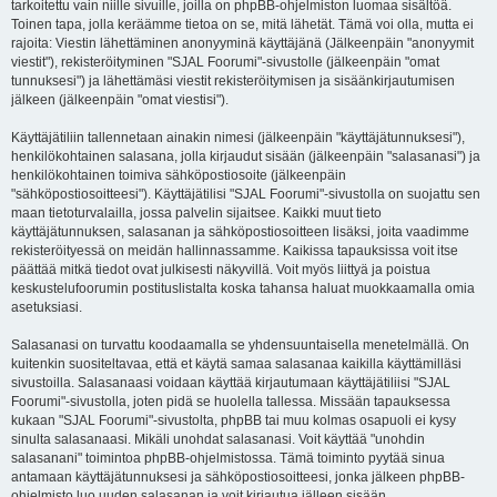
tarkoitettu vain niille sivuille, joilla on phpBB-ohjelmiston luomaa sisältöä.
Toinen tapa, jolla keräämme tietoa on se, mitä lähetät. Tämä voi olla, mutta ei
rajoita: Viestin lähettäminen anonyyminä käyttäjänä (Jälkeenpäin "anonyymit
viestit"), rekisteröityminen "SJAL Foorumi"-sivustolle (jälkeenpäin "omat
tunnuksesi") ja lähettämäsi viestit rekisteröitymisen ja sisäänkirjautumisen
jälkeen (jälkeenpäin "omat viestisi").
Käyttäjätiliin tallennetaan ainakin nimesi (jälkeenpäin "käyttäjätunnuksesi"),
henkilökohtainen salasana, jolla kirjaudut sisään (jälkeenpäin "salasanasi") ja
henkilökohtainen toimiva sähköpostiosoite (jälkeenpäin
"sähköpostiosoitteesi"). Käyttäjätilisi "SJAL Foorumi"-sivustolla on suojattu sen
maan tietoturvalailla, jossa palvelin sijaitsee. Kaikki muut tieto
käyttäjätunnuksen, salasanan ja sähköpostiosoitteen lisäksi, joita vaadimme
rekisteröityessä on meidän hallinnassamme. Kaikissa tapauksissa voit itse
päättää mitkä tiedot ovat julkisesti näkyvillä. Voit myös liittyä ja poistua
keskustelufoorumin postituslistalta koska tahansa haluat muokkaamalla omia
asetuksiasi.
Salasanasi on turvattu koodaamalla se yhdensuuntaisella menetelmällä. On
kuitenkin suositeltavaa, että et käytä samaa salasanaa kaikilla käyttämilläsi
sivustoilla. Salasanaasi voidaan käyttää kirjautumaan käyttäjätiliisi "SJAL
Foorumi"-sivustolla, joten pidä se huolella tallessa. Missään tapauksessa
kukaan "SJAL Foorumi"-sivustolta, phpBB tai muu kolmas osapuoli ei kysy
sinulta salasanaasi. Mikäli unohdat salasanasi. Voit käyttää "unohdin
salasanani" toimintoa phpBB-ohjelmistossa. Tämä toiminto pyytää sinua
antamaan käyttäjätunnuksesi ja sähköpostiosoitteesi, jonka jälkeen phpBB-
ohjelmisto luo uuden salasanan ja voit kirjautua jälleen sisään.