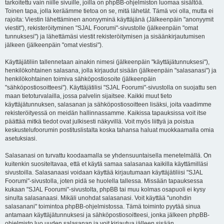
tarkoitettu vain niille sivuille, joilla on phpBB-ohjelmiston luomaa sisältöä.
Toinen tapa, jolla keräämme tietoa on se, mitä lähetät. Tämä voi olla, mutta ei
rajoita: Viestin lähettäminen anonyyminä käyttäjänä (Jälkeenpäin "anonyymit
viestit"), rekisteröityminen "SJAL Foorumi"-sivustolle (jälkeenpäin "omat
tunnuksesi") ja lähettämäsi viestit rekisteröitymisen ja sisäänkirjautumisen
jälkeen (jälkeenpäin "omat viestisi").
Käyttäjätiliin tallennetaan ainakin nimesi (jälkeenpäin "käyttäjätunnuksesi"),
henkilökohtainen salasana, jolla kirjaudut sisään (jälkeenpäin "salasanasi") ja
henkilökohtainen toimiva sähköpostiosoite (jälkeenpäin
"sähköpostiosoitteesi"). Käyttäjätilisi "SJAL Foorumi"-sivustolla on suojattu sen
maan tietoturvalailla, jossa palvelin sijaitsee. Kaikki muut tieto
käyttäjätunnuksen, salasanan ja sähköpostiosoitteen lisäksi, joita vaadimme
rekisteröityessä on meidän hallinnassamme. Kaikissa tapauksissa voit itse
päättää mitkä tiedot ovat julkisesti näkyvillä. Voit myös liittyä ja poistua
keskustelufoorumin postituslistalta koska tahansa haluat muokkaamalla omia
asetuksiasi.
Salasanasi on turvattu koodaamalla se yhdensuuntaisella menetelmällä. On
kuitenkin suositeltavaa, että et käytä samaa salasanaa kaikilla käyttämilläsi
sivustoilla. Salasanaasi voidaan käyttää kirjautumaan käyttäjätiliisi "SJAL
Foorumi"-sivustolla, joten pidä se huolella tallessa. Missään tapauksessa
kukaan "SJAL Foorumi"-sivustolta, phpBB tai muu kolmas osapuoli ei kysy
sinulta salasanaasi. Mikäli unohdat salasanasi. Voit käyttää "unohdin
salasanani" toimintoa phpBB-ohjelmistossa. Tämä toiminto pyytää sinua
antamaan käyttäjätunnuksesi ja sähköpostiosoitteesi, jonka jälkeen phpBB-
ohjelmisto luo uuden salasanan ja voit kirjautua jälleen sisään.