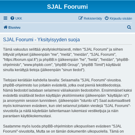
SJAL Foorumi
UKK
Rekisteröidy
Kirjaudu sisään
E
Etusivu
t
SJAL Foorumi - Yksityisyyden suoja
s
i
Tämä vakuutus selittää yksityiskohtaisesti, miten "SJAL Foorumi" ja siihen
liittyvät yritykset (jälkeenpäin "me", "meitä", "meidän", "SJAL Foorumi",
"https://foorum.sjal.fi") ja phpBB:n (jälkeenpäin "he", "heitä", "heidän", "phpBB-
ohjelmisto", "www.phpbb.com", "phpBB Group", "phpBB Tiimit") käyttävät
sinulta kerättyjä tietoja (jälkeenpäin "sinun tiedot").
Tietojasi kerätään kahdella tavalla: Selaamalla "SJAL Foorumi"-sivustoa.
phpBB-ohjelmisto luo joitakin evästeitä, jotka ovat pieniä tekstitiedostoja.
Nämä tiedostot ladataan selaimesi väliaikaisiin tiedostoihin. Ensimmäiset kaksi
evästettä sisältävät tiedon käyttäjän yksilöimiseksi (jälkeenpäin "käyttäjän id")
ja anonyymin session tunnisteen. (jälkeenpäin "istunto id") Saat automaattiseti
myös kolmannen evästeen, kun olet selannut joitakin viestejä "SJAL Foorumi"-
sivustolla ja näitä käytetään tallentamaan lukemiasi vestiketjuja ja näin
parantaen käyttökokemustasi.
Saatamme myös luoda phpBB-ohjelmiston ulkopuolisen evästeen "SJAL
Foorumi"-sivustolta, Mutta se on tämän dokumentin ulkopuolella. Tämä on