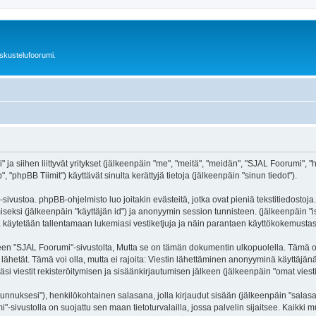
skustelufoorumi.
a siihen liittyvät yritykset (jälkeenpäin "me", "meitä", "meidän", "SJAL Foorumi", "htt
hpBB Tiimit") käyttävät sinulta kerättyjä tietoja (jälkeenpäin "sinun tiedot").
ivustoa. phpBB-ohjelmisto luo joitakin evästeitä, jotka ovat pieniä tekstitiedostoja.
miseksi (jälkeenpäin "käyttäjän id") ja anonyymin session tunnisteen. (jälkeenpäin 
itä käytetään tallentamaan lukemiasi vestiketjuja ja näin parantaen käyttökokemustas
SJAL Foorumi"-sivustolta, Mutta se on tämän dokumentin ulkopuolella. Tämä on tark
lähetät. Tämä voi olla, mutta ei rajoita: Viestin lähettäminen anonyyminä käyttäjän
si viestit rekisteröitymisen ja sisäänkirjautumisen jälkeen (jälkeenpäin "omat viestis
jätunnuksesi"), henkilökohtainen salasana, jolla kirjaudut sisään (jälkeenpäin "sala
mi"-sivustolla on suojattu sen maan tietoturvalailla, jossa palvelin sijaitsee. Kaikki