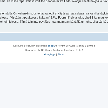
. Kaikissa tapauksissa voit itse päättää mitkä tiedot ovat julkisesti näkyvillä. Voit
lmällä. On kuitenkin suositeltavaa, että et käytä samaa salasanaa kaikilla käyttäm
la tallessa. Missään tapauksessa kukaan "SJAL Foorumi"-sivustolta, phpBB tai muu k
-ohjelmistossa. Tämä toiminto pyytää sinua antamaan käyttäjätunnuksesi ja sähköp
Keskustelufoorumin ohjelmisto
phpBB
® Forum Software © phpBB Limited
Käännös: phpBB Suomi (lurttinen, harritapio, Pettis)
Yksityisyys
|
Ehdot