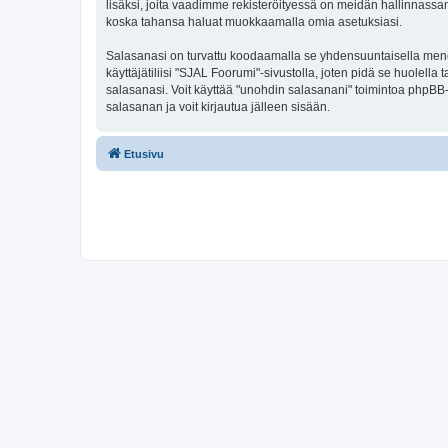
lisäksi, joita vaadimme rekisteröityessä on meidän hallinnassamme
koska tahansa haluat muokkaamalla omia asetuksiasi.
Salasanasi on turvattu koodaamalla se yhdensuuntaisella menete
käyttäjätiliisi "SJAL Foorumi"-sivustolla, joten pidä se huolel
salasanasi. Voit käyttää "unohdin salasanani" toimintoa phpBB
salasanan ja voit kirjautua jälleen sisään.
Etusivu