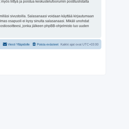
 myös liittyä ja poistua keskustelufoorumin postituslistalta
illäsi sivustoilla. Salasanaasi voidaan käyttää kirjautumaan
olmas osapuoli ei kysy sinulta salasanaasi. Mikäli unohdat
ostiosoitteesi, jonka jälkeen phpBB-ohjelmisto luo uuden
Viesti Ylläpidolle
Poista evästeet
Kaikki ajat ovat
UTC+03:00