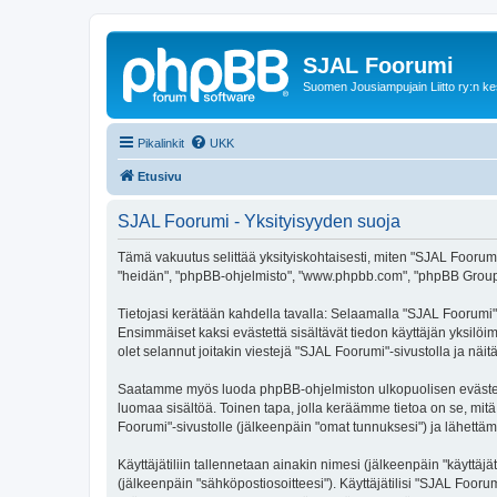
SJAL Foorumi
Suomen Jousiampujain Liitto ry:n ke
Pikalinkit
UKK
Etusivu
SJAL Foorumi - Yksityisyyden suoja
Tämä vakuutus selittää yksityiskohtaisesti, miten "SJAL Foorumi" j
"heidän", "phpBB-ohjelmisto", "www.phpbb.com", "phpBB Group", "p
Tietojasi kerätään kahdella tavalla: Selaamalla "SJAL Foorumi"-s
Ensimmäiset kaksi evästettä sisältävät tiedon käyttäjän yksilöi
olet selannut joitakin viestejä "SJAL Foorumi"-sivustolla ja nä
Saatamme myös luoda phpBB-ohjelmiston ulkopuolisen evästeen "
luomaa sisältöä. Toinen tapa, jolla keräämme tietoa on se, mitä 
Foorumi"-sivustolle (jälkeenpäin "omat tunnuksesi") ja lähettämä
Käyttäjätiliin tallennetaan ainakin nimesi (jälkeenpäin "käyttä
(jälkeenpäin "sähköpostiosoitteesi"). Käyttäjätilisi "SJAL Fooru