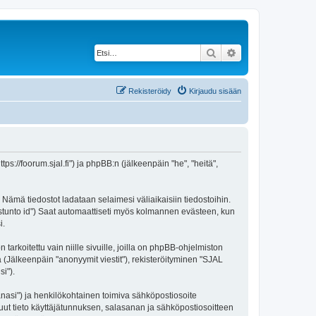
Etsi
Tarkennettu haku
Rekisteröidy
Kirjaudu sisään
ps://foorum.sjal.fi") ja phpBB:n (jälkeenpäin "he", "heitä",
 Nämä tiedostot ladataan selaimesi väliaikaisiin tiedostoihin.
"istunto id") Saat automaattiseti myös kolmannen evästeen, kun
i.
oitettu vain niille sivuille, joilla on phpBB-ohjelmiston
ä (Jälkeenpäin "anonyymit viestit"), rekisteröityminen "SJAL
i").
sanasi") ja henkilökohtainen toimiva sähköpostiosoite
 muut tieto käyttäjätunnuksen, salasanan ja sähköpostiosoitteen