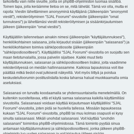
tarkoitettu vain niille sivuille, joilla on phpBB-ohjelmiston luomaa sisältöä.
Toinen tapa, jolla keräämme tietoa on se, mitä lähetät. Tämä voi olla, mutta ei
rajoita: Viestin lähettäminen anonyyminä käyttäjänä (Jälkeenpäin "anonyymit
viestit"), rekisteröityminen "SJAL Foorumi"-sivustolle (jälkeenpäin "omat
tunnuksesi") ja lähettämäsi viestit rekisteröitymisen ja sisäänkirjautumisen
jälkeen (jälkeenpäin "omat viestisi").
Käyttäjätiliin tallennetaan ainakin nimesi (jälkeenpäin "käyttäjätunnuksesi"),
henkilökohtainen salasana, jolla kirjaudut sisään (jälkeenpäin "salasanasi") ja
henkilökohtainen toimiva sähköpostiosoite (jälkeenpäin
"sähköpostiosoitteesi"). Käyttäjätilisi "SJAL Foorumi"-sivustolla on suojattu sen
maan tietoturvalailla, jossa palvelin sijaitsee. Kaikki muut tieto
käyttäjätunnuksen, salasanan ja sähköpostiosoitteen lisäksi, joita vaadimme
rekisteröityessä on meidän hallinnassamme. Kaikissa tapauksissa voit itse
päättää mitkä tiedot ovat julkisesti näkyvillä. Voit myös liittyä ja poistua
keskustelufoorumin postituslistalta koska tahansa haluat muokkaamalla omia
asetuksiasi.
Salasanasi on turvattu koodaamalla se yhdensuuntaisella menetelmällä. On
kuitenkin suositeltavaa, että et käytä samaa salasanaa kaikilla käyttämilläsi
sivustoilla. Salasanaasi voidaan käyttää kirjautumaan käyttäjätiliisi "SJAL
Foorumi"-sivustolla, joten pidä se huolella tallessa. Missään tapauksessa
kukaan "SJAL Foorumi"-sivustolta, phpBB tai muu kolmas osapuoli ei kysy
sinulta salasanaasi. Mikäli unohdat salasanasi. Voit käyttää "unohdin
salasanani" toimintoa phpBB-ohjelmistossa. Tämä toiminto pyytää sinua
antamaan käyttäjätunnuksesi ja sähköpostiosoitteesi, jonka jälkeen phpBB-
ohjelmisto luo uuden salasanan ja voit kirjautua jälleen sisään.