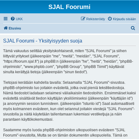
SJAL Foorumi
UKK
Rekisteröidy
Kirjaudu sisään
E
Etusivu
t
SJAL Foorumi - Yksityisyyden suoja
s
i
Tämä vakuutus selittää yksityiskohtaisesti, miten "SJAL Foorumi" ja siihen
liittyvät yritykset (jälkeenpäin "me", "meitä", "meidän", "SJAL Foorumi",
"https://foorum.sjal.fi") ja phpBB:n (jälkeenpäin "he", "heitä", "heidän", "phpBB-
ohjelmisto", "www.phpbb.com", "phpBB Group", "phpBB Tiimit") käyttävät
sinulta kerättyjä tietoja (jälkeenpäin "sinun tiedot").
Tietojasi kerätään kahdella tavalla: Selaamalla "SJAL Foorumi"-sivustoa.
phpBB-ohjelmisto luo joitakin evästeitä, jotka ovat pieniä tekstitiedostoja.
Nämä tiedostot ladataan selaimesi väliaikaisiin tiedostoihin. Ensimmäiset kaksi
evästettä sisältävät tiedon käyttäjän yksilöimiseksi (jälkeenpäin "käyttäjän id")
ja anonyymin session tunnisteen. (jälkeenpäin "istunto id") Saat automaattiseti
myös kolmannen evästeen, kun olet selannut joitakin viestejä "SJAL Foorumi"-
sivustolla ja näitä käytetään tallentamaan lukemiasi vestiketjuja ja näin
parantaen käyttökokemustasi.
Saatamme myös luoda phpBB-ohjelmiston ulkopuolisen evästeen "SJAL
Foorumi"-sivustolta, Mutta se on tämän dokumentin ulkopuolella. Tämä on