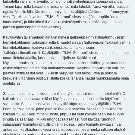
tarkoitettu vain niille sivuille, joilla on phpBB-ohjelmiston luomaa sisältöä.
Toinen tapa, jolla keräämme tietoa on se, mitä lähetät. Tämä voi olla, mutta ei
rajoita: Viestin lähettäminen anonyyminä käyttäjänä (Jälkeenpäin "anonyymit
viestit"), rekisteröityminen "SJAL Foorumi"-sivustolle (jälkeenpäin "omat
tunnuksesi") ja lähettämäsi viestit rekisteröitymisen ja sisäänkirjautumisen
jälkeen (jälkeenpäin "omat viestisi").
Käyttäjätiliin tallennetaan ainakin nimesi (jälkeenpäin "käyttäjätunnuksesi"),
henkilökohtainen salasana, jolla kirjaudut sisään (jälkeenpäin "salasanasi") ja
henkilökohtainen toimiva sähköpostiosoite (jälkeenpäin
"sähköpostiosoitteesi"). Käyttäjätilisi "SJAL Foorumi"-sivustolla on suojattu sen
maan tietoturvalailla, jossa palvelin sijaitsee. Kaikki muut tieto
käyttäjätunnuksen, salasanan ja sähköpostiosoitteen lisäksi, joita vaadimme
rekisteröityessä on meidän hallinnassamme. Kaikissa tapauksissa voit itse
päättää mitkä tiedot ovat julkisesti näkyvillä. Voit myös liittyä ja poistua
keskustelufoorumin postituslistalta koska tahansa haluat muokkaamalla omia
asetuksiasi.
Salasanasi on turvattu koodaamalla se yhdensuuntaisella menetelmällä. On
kuitenkin suositeltavaa, että et käytä samaa salasanaa kaikilla käyttämilläsi
sivustoilla. Salasanaasi voidaan käyttää kirjautumaan käyttäjätiliisi "SJAL
Foorumi"-sivustolla, joten pidä se huolella tallessa. Missään tapauksessa
kukaan "SJAL Foorumi"-sivustolta, phpBB tai muu kolmas osapuoli ei kysy
sinulta salasanaasi. Mikäli unohdat salasanasi. Voit käyttää "unohdin
salasanani" toimintoa phpBB-ohjelmistossa. Tämä toiminto pyytää sinua
antamaan käyttäjätunnuksesi ja sähköpostiosoitteesi, jonka jälkeen phpBB-
ohjelmisto luo uuden salasanan ja voit kirjautua jälleen sisään.