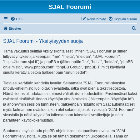
SJAL Foorumi
UKK
Rekisteröidy
Kirjaudu sisään
E
Etusivu
t
SJAL Foorumi - Yksityisyyden suoja
s
i
Tämä vakuutus selittää yksityiskohtaisesti, miten "SJAL Foorumi" ja siihen
liittyvät yritykset (jälkeenpäin "me", "meitä", "meidän", "SJAL Foorumi",
"https://foorum.sjal.fi") ja phpBB:n (jälkeenpäin "he", "heitä", "heidän", "phpBB-
ohjelmisto", "www.phpbb.com", "phpBB Group", "phpBB Tiimit") käyttävät
sinulta kerättyjä tietoja (jälkeenpäin "sinun tiedot").
Tietojasi kerätään kahdella tavalla: Selaamalla "SJAL Foorumi"-sivustoa.
phpBB-ohjelmisto luo joitakin evästeitä, jotka ovat pieniä tekstitiedostoja.
Nämä tiedostot ladataan selaimesi väliaikaisiin tiedostoihin. Ensimmäiset kaksi
evästettä sisältävät tiedon käyttäjän yksilöimiseksi (jälkeenpäin "käyttäjän id")
ja anonyymin session tunnisteen. (jälkeenpäin "istunto id") Saat automaattiseti
myös kolmannen evästeen, kun olet selannut joitakin viestejä "SJAL Foorumi"-
sivustolla ja näitä käytetään tallentamaan lukemiasi vestiketjuja ja näin
parantaen käyttökokemustasi.
Saatamme myös luoda phpBB-ohjelmiston ulkopuolisen evästeen "SJAL
Foorumi"-sivustolta, Mutta se on tämän dokumentin ulkopuolella. Tämä on