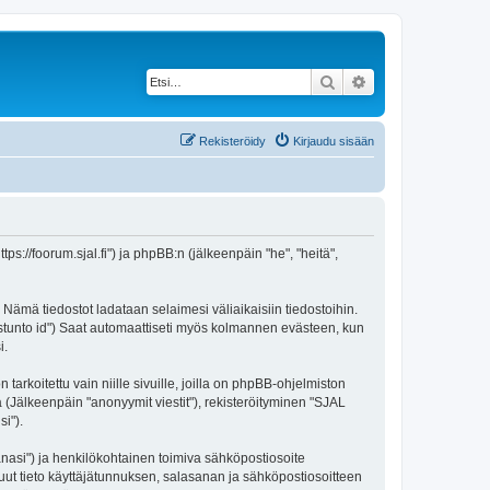
Etsi
Tarkennettu haku
Rekisteröidy
Kirjaudu sisään
ps://foorum.sjal.fi") ja phpBB:n (jälkeenpäin "he", "heitä",
 Nämä tiedostot ladataan selaimesi väliaikaisiin tiedostoihin.
"istunto id") Saat automaattiseti myös kolmannen evästeen, kun
i.
oitettu vain niille sivuille, joilla on phpBB-ohjelmiston
ä (Jälkeenpäin "anonyymit viestit"), rekisteröityminen "SJAL
i").
sanasi") ja henkilökohtainen toimiva sähköpostiosoite
 muut tieto käyttäjätunnuksen, salasanan ja sähköpostiosoitteen