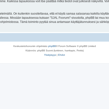
. Kaikissa tapauksissa voit itse päättää mitkä tiedot ovat julkisesti näkyvillä. Voit
lmällä. On kuitenkin suositeltavaa, että et käytä samaa salasanaa kaikilla käyttäm
la tallessa. Missään tapauksessa kukaan "SJAL Foorumi"-sivustolta, phpBB tai muu k
-ohjelmistossa. Tämä toiminto pyytää sinua antamaan käyttäjätunnuksesi ja sähköp
Keskustelufoorumin ohjelmisto
phpBB
® Forum Software © phpBB Limited
Käännös: phpBB Suomi (lurttinen, harritapio, Pettis)
Yksityisyys
|
Ehdot