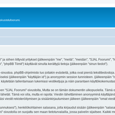
skustelufoorumi.
a siihen liittyvät yritykset (jälkeenpäin "me", "meitä", "meidän", "SJAL Foorumi", "htt
hpBB Tiimit") käyttävät sinulta kerättyjä tietoja (jälkeenpäin "sinun tiedot").
ivustoa. phpBB-ohjelmisto luo joitakin evästeitä, jotka ovat pieniä tekstitiedostoja.
miseksi (jälkeenpäin "käyttäjän id") ja anonyymin session tunnisteen. (jälkeenpäin 
itä käytetään tallentamaan lukemiasi vestiketjuja ja näin parantaen käyttökokemustas
SJAL Foorumi"-sivustolta, Mutta se on tämän dokumentin ulkopuolella. Tämä on tark
lähetät. Tämä voi olla, mutta ei rajoita: Viestin lähettäminen anonyyminä käyttäjän
si viestit rekisteröitymisen ja sisäänkirjautumisen jälkeen (jälkeenpäin "omat viestis
jätunnuksesi"), henkilökohtainen salasana, jolla kirjaudut sisään (jälkeenpäin "sala
mi"-sivustolla on suojattu sen maan tietoturvalailla, jossa palvelin sijaitsee. Kaikki