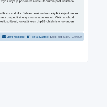
 myös liittyä ja poistua keskustelufoorumin postituslistalta
illäsi sivustoilla. Salasanaasi voidaan käyttää kirjautumaan
olmas osapuoli ei kysy sinulta salasanaasi. Mikäli unohdat
ostiosoitteesi, jonka jälkeen phpBB-ohjelmisto luo uuden
Viesti Ylläpidolle
Poista evästeet
Kaikki ajat ovat
UTC+03:00