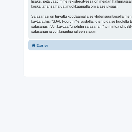
lisäksi, joita vaadimme rekisteröityessä on meidän hallinnassamme
koska tahansa haluat muokkaamalla omia asetuksiasi.
Salasanasi on turvattu koodaamalla se yhdensuuntaisella menete
käyttäjätiliisi "SJAL Foorumi"-sivustolla, joten pidä se huolel
salasanasi. Voit käyttää "unohdin salasanani" toimintoa phpBB
salasanan ja voit kirjautua jälleen sisään.
Etusivu