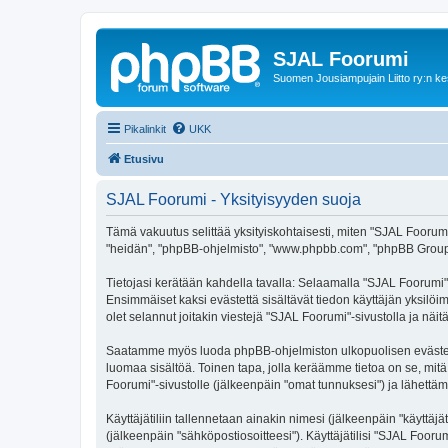
SJAL Foorumi
Suomen Jousiampujain Liitto ry:n ke
Pikalinkit
UKK
Etusivu
SJAL Foorumi - Yksityisyyden suoja
Tämä vakuutus selittää yksityiskohtaisesti, miten "SJAL Foorumi" j
"heidän", "phpBB-ohjelmisto", "www.phpbb.com", "phpBB Group", "p
Tietojasi kerätään kahdella tavalla: Selaamalla "SJAL Foorumi"-s
Ensimmäiset kaksi evästettä sisältävät tiedon käyttäjän yksilöi
olet selannut joitakin viestejä "SJAL Foorumi"-sivustolla ja nä
Saatamme myös luoda phpBB-ohjelmiston ulkopuolisen evästeen "
luomaa sisältöä. Toinen tapa, jolla keräämme tietoa on se, mitä 
Foorumi"-sivustolle (jälkeenpäin "omat tunnuksesi") ja lähettämä
Käyttäjätiliin tallennetaan ainakin nimesi (jälkeenpäin "käyttä
(jälkeenpäin "sähköpostiosoitteesi"). Käyttäjätilisi "SJAL Fooru