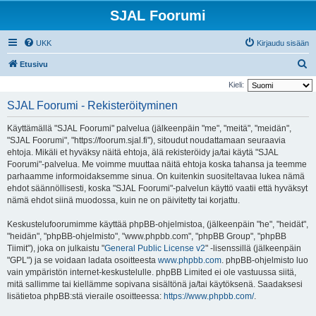
SJAL Foorumi
UKK
Kirjaudu sisään
E
Etusivu
t
Kieli:
s
SJAL Foorumi - Rekisteröityminen
i
Käyttämällä "SJAL Foorumi" palvelua (jälkeenpäin "me", "meitä", "meidän",
"SJAL Foorumi", "https://foorum.sjal.fi"), sitoudut noudattamaan seuraavia
ehtoja. Mikäli et hyväksy näitä ehtoja, älä rekisteröidy ja/tai käytä "SJAL
Foorumi"-palvelua. Me voimme muuttaa näitä ehtoja koska tahansa ja teemme
parhaamme informoidaksemme sinua. On kuitenkin suositeltavaa lukea nämä
ehdot säännöllisesti, koska "SJAL Foorumi"-palvelun käyttö vaatii että hyväksyt
nämä ehdot siinä muodossa, kuin ne on päivitetty tai korjattu.
Keskustelufoorumimme käyttää phpBB-ohjelmistoa, (jälkeenpäin "he", "heidät",
"heidän", "phpBB-ohjelmisto", "www.phpbb.com", "phpBB Group", "phpBB
Tiimit"), joka on julkaistu "
General Public License v2
" -lisenssillä (jälkeenpäin
"GPL") ja se voidaan ladata osoitteesta
www.phpbb.com
. phpBB-ohjelmisto luo
vain ympäristön internet-keskustelulle. phpBB Limited ei ole vastuussa siitä,
mitä sallimme tai kiellämme sopivana sisältönä ja/tai käytöksenä. Saadaksesi
lisätietoa phpBB:stä vieraile osoitteessa:
https://www.phpbb.com/
.