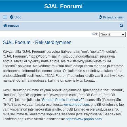
SJAL Foorumi
UKK
Kirjaudu sisään
E
Etusivu
t
Kieli:
s
SJAL Foorumi - Rekisteröityminen
i
Käyttämällä "SJAL Foorumi" palvelua (jälkeenpäin "me", "meitä", "meidän",
"SJAL Foorumi", "https://foorum.sjal.fi"), sitoudut noudattamaan seuraavia
ehtoja. Mikäli et hyväksy näitä ehtoja, älä rekisteröidy ja/tai käytä "SJAL
Foorumi"-palvelua. Me voimme muuttaa näitä ehtoja koska tahansa ja teemme
parhaamme informoidaksemme sinua. On kuitenkin suositeltavaa lukea nämä
ehdot säännöllisesti, koska "SJAL Foorumi"-palvelun käyttö vaatii että hyväksyt
nämä ehdot siinä muodossa, kuin ne on päivitetty tai korjattu.
Keskustelufoorumimme käyttää phpBB-ohjelmistoa, (jälkeenpäin "he", "heidät",
"heidän", "phpBB-ohjelmisto", "www.phpbb.com", "phpBB Group", "phpBB
Tiimit"), joka on julkaistu "
General Public License v2
" -lisenssillä (jälkeenpäin
"GPL") ja se voidaan ladata osoitteesta
www.phpbb.com
. phpBB-ohjelmisto luo
vain ympäristön internet-keskustelulle. phpBB Limited ei ole vastuussa siitä,
mitä sallimme tai kiellämme sopivana sisältönä ja/tai käytöksenä. Saadaksesi
lisätietoa phpBB:stä vieraile osoitteessa:
https://www.phpbb.com/
.