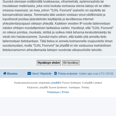
Suostut olemaan esittämättä loukkaavaa, vihamielistä, epämoraalista tai
muutakaan materiaalia, joka voisi loukata voimassa olevia lakeja oli se sitten
omassa maassasi, se maa, johon "SJAL Foorumi"-palvelin on sijoitettu tai
kansainvälisiä lakeja. Toimimalla tätä vastoin voidaan sinut välittömästi ja
lopullisesti poistaa järjestelmän käyttäjistä ja tarvittaessa internet-
yhteydentarjoajaasi otetaan yhteyttä. Kaikkien viestien IP-osoite tallennetaan
näiden ehtojen noudattamisen tarkkailua varten. Hyväksyt, että "SJAL Foorumi"
on oikeus poistaa, muokata, siirtää ja sulkea mikä tahansa keskusteluketju tai
viesti niin halutessamme. Suostut myös siihen, että kaikki yllä annettu tieto
tallennetaan tietokantaan. Tätä tietoa ei anneta kolmannelle osapuolelle ilman
suostumustasi, mutta "SJAL Foorumi" tai phpBB ei ole vastuussa mahdollisen
tietoturvamurron aiheuttamasta tietojen vuodosta ulkopuolisille tahoille.
Etusivu
Viesti Ylläpidolle
Poista evästeet
Kaikki ajat ovat
UTC+03:00
Keskustelufoorumin ohjelmisto
phpBB
® Forum Software © phpBB Limited
Käännös: phpBB Suomi (lurttinen, harritapio, Pettis)
Yksityisyys
|
Ehdot