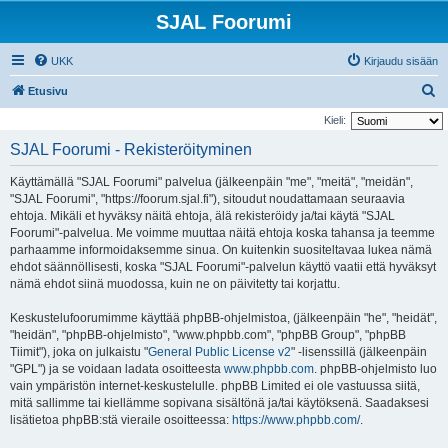
SJAL Foorumi
UKK
Kirjaudu sisään
E
Etusivu
t
Kieli:
s
SJAL Foorumi - Rekisteröityminen
i
Käyttämällä "SJAL Foorumi" palvelua (jälkeenpäin "me", "meitä", "meidän",
"SJAL Foorumi", "https://foorum.sjal.fi"), sitoudut noudattamaan seuraavia
ehtoja. Mikäli et hyväksy näitä ehtoja, älä rekisteröidy ja/tai käytä "SJAL
Foorumi"-palvelua. Me voimme muuttaa näitä ehtoja koska tahansa ja teemme
parhaamme informoidaksemme sinua. On kuitenkin suositeltavaa lukea nämä
ehdot säännöllisesti, koska "SJAL Foorumi"-palvelun käyttö vaatii että hyväksyt
nämä ehdot siinä muodossa, kuin ne on päivitetty tai korjattu.
Keskustelufoorumimme käyttää phpBB-ohjelmistoa, (jälkeenpäin "he", "heidät",
"heidän", "phpBB-ohjelmisto", "www.phpbb.com", "phpBB Group", "phpBB
Tiimit"), joka on julkaistu "
General Public License v2
" -lisenssillä (jälkeenpäin
"GPL") ja se voidaan ladata osoitteesta
www.phpbb.com
. phpBB-ohjelmisto luo
vain ympäristön internet-keskustelulle. phpBB Limited ei ole vastuussa siitä,
mitä sallimme tai kiellämme sopivana sisältönä ja/tai käytöksenä. Saadaksesi
lisätietoa phpBB:stä vieraile osoitteessa:
https://www.phpbb.com/
.