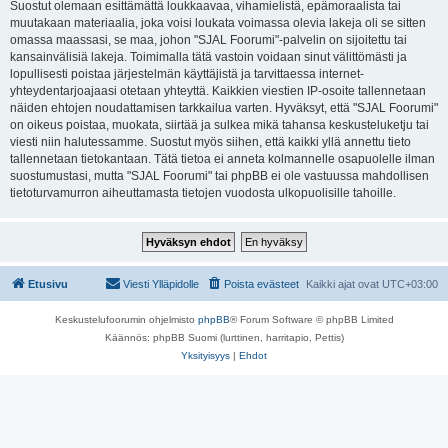
Suostut olemaan esittämättä loukkaavaa, vihamielistä, epämoraalista tai
muutakaan materiaalia, joka voisi loukata voimassa olevia lakeja oli se sitten
omassa maassasi, se maa, johon "SJAL Foorumi"-palvelin on sijoitettu tai
kansainvälisiä lakeja. Toimimalla tätä vastoin voidaan sinut välittömästi ja
lopullisesti poistaa järjestelmän käyttäjistä ja tarvittaessa internet-
yhteydentarjoajaasi otetaan yhteyttä. Kaikkien viestien IP-osoite tallennetaan
näiden ehtojen noudattamisen tarkkailua varten. Hyväksyt, että "SJAL Foorumi"
on oikeus poistaa, muokata, siirtää ja sulkea mikä tahansa keskusteluketju tai
viesti niin halutessamme. Suostut myös siihen, että kaikki yllä annettu tieto
tallennetaan tietokantaan. Tätä tietoa ei anneta kolmannelle osapuolelle ilman
suostumustasi, mutta "SJAL Foorumi" tai phpBB ei ole vastuussa mahdollisen
tietoturvamurron aiheuttamasta tietojen vuodosta ulkopuolisille tahoille.
Etusivu
Viesti Ylläpidolle
Poista evästeet
Kaikki ajat ovat
UTC+03:00
Keskustelufoorumin ohjelmisto
phpBB
® Forum Software © phpBB Limited
Käännös: phpBB Suomi (lurttinen, harritapio, Pettis)
Yksityisyys
|
Ehdot