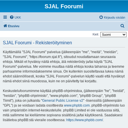
SJAL Foorumi
UKK
Kirjaudu sisään
E
Etusivu
t
Kieli:
s
SJAL Foorumi - Rekisteröityminen
i
Käyttämällä "SJAL Foorumi" palvelua (jälkeenpäin "me", "meitä", "meidän",
"SJAL Foorumi", "https://foorum.sjal.fi"), sitoudut noudattamaan seuraavia
ehtoja. Mikäli et hyväksy näitä ehtoja, älä rekisteröidy ja/tai käytä "SJAL
Foorumi"-palvelua. Me voimme muuttaa näitä ehtoja koska tahansa ja teemme
parhaamme informoidaksemme sinua. On kuitenkin suositeltavaa lukea nämä
ehdot säännöllisesti, koska "SJAL Foorumi"-palvelun käyttö vaatii että hyväksyt
nämä ehdot siinä muodossa, kuin ne on päivitetty tai korjattu.
Keskustelufoorumimme käyttää phpBB-ohjelmistoa, (jälkeenpäin "he", "heidät",
"heidän", "phpBB-ohjelmisto", "www.phpbb.com", "phpBB Group", "phpBB
Tiimit"), joka on julkaistu "
General Public License v2
" -lisenssillä (jälkeenpäin
"GPL") ja se voidaan ladata osoitteesta
www.phpbb.com
. phpBB-ohjelmisto luo
vain ympäristön internet-keskustelulle. phpBB Limited ei ole vastuussa siitä,
mitä sallimme tai kiellämme sopivana sisältönä ja/tai käytöksenä. Saadaksesi
lisätietoa phpBB:stä vieraile osoitteessa:
https://www.phpbb.com/
.