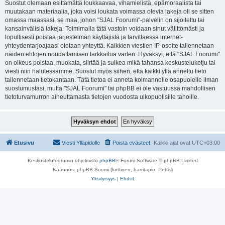
Suostut olemaan esittämättä loukkaavaa, vihamielistä, epämoraalista tai
muutakaan materiaalia, joka voisi loukata voimassa olevia lakeja oli se sitten
omassa maassasi, se maa, johon "SJAL Foorumi"-palvelin on sijoitettu tai
kansainvälisiä lakeja. Toimimalla tätä vastoin voidaan sinut välittömästi ja
lopullisesti poistaa järjestelmän käyttäjistä ja tarvittaessa internet-
yhteydentarjoajaasi otetaan yhteyttä. Kaikkien viestien IP-osoite tallennetaan
näiden ehtojen noudattamisen tarkkailua varten. Hyväksyt, että "SJAL Foorumi"
on oikeus poistaa, muokata, siirtää ja sulkea mikä tahansa keskusteluketju tai
viesti niin halutessamme. Suostut myös siihen, että kaikki yllä annettu tieto
tallennetaan tietokantaan. Tätä tietoa ei anneta kolmannelle osapuolelle ilman
suostumustasi, mutta "SJAL Foorumi" tai phpBB ei ole vastuussa mahdollisen
tietoturvamurron aiheuttamasta tietojen vuodosta ulkopuolisille tahoille.
Etusivu
Viesti Ylläpidolle
Poista evästeet
Kaikki ajat ovat
UTC+03:00
Keskustelufoorumin ohjelmisto
phpBB
® Forum Software © phpBB Limited
Käännös: phpBB Suomi (lurttinen, harritapio, Pettis)
Yksityisyys
|
Ehdot