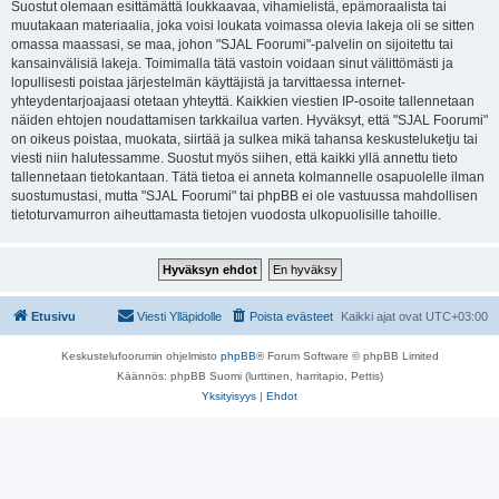
Suostut olemaan esittämättä loukkaavaa, vihamielistä, epämoraalista tai
muutakaan materiaalia, joka voisi loukata voimassa olevia lakeja oli se sitten
omassa maassasi, se maa, johon "SJAL Foorumi"-palvelin on sijoitettu tai
kansainvälisiä lakeja. Toimimalla tätä vastoin voidaan sinut välittömästi ja
lopullisesti poistaa järjestelmän käyttäjistä ja tarvittaessa internet-
yhteydentarjoajaasi otetaan yhteyttä. Kaikkien viestien IP-osoite tallennetaan
näiden ehtojen noudattamisen tarkkailua varten. Hyväksyt, että "SJAL Foorumi"
on oikeus poistaa, muokata, siirtää ja sulkea mikä tahansa keskusteluketju tai
viesti niin halutessamme. Suostut myös siihen, että kaikki yllä annettu tieto
tallennetaan tietokantaan. Tätä tietoa ei anneta kolmannelle osapuolelle ilman
suostumustasi, mutta "SJAL Foorumi" tai phpBB ei ole vastuussa mahdollisen
tietoturvamurron aiheuttamasta tietojen vuodosta ulkopuolisille tahoille.
Etusivu
Viesti Ylläpidolle
Poista evästeet
Kaikki ajat ovat
UTC+03:00
Keskustelufoorumin ohjelmisto
phpBB
® Forum Software © phpBB Limited
Käännös: phpBB Suomi (lurttinen, harritapio, Pettis)
Yksityisyys
|
Ehdot