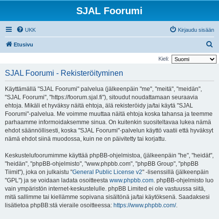
SJAL Foorumi
UKK
Kirjaudu sisään
E
Etusivu
t
Kieli:
s
SJAL Foorumi - Rekisteröityminen
i
Käyttämällä "SJAL Foorumi" palvelua (jälkeenpäin "me", "meitä", "meidän",
"SJAL Foorumi", "https://foorum.sjal.fi"), sitoudut noudattamaan seuraavia
ehtoja. Mikäli et hyväksy näitä ehtoja, älä rekisteröidy ja/tai käytä "SJAL
Foorumi"-palvelua. Me voimme muuttaa näitä ehtoja koska tahansa ja teemme
parhaamme informoidaksemme sinua. On kuitenkin suositeltavaa lukea nämä
ehdot säännöllisesti, koska "SJAL Foorumi"-palvelun käyttö vaatii että hyväksyt
nämä ehdot siinä muodossa, kuin ne on päivitetty tai korjattu.
Keskustelufoorumimme käyttää phpBB-ohjelmistoa, (jälkeenpäin "he", "heidät",
"heidän", "phpBB-ohjelmisto", "www.phpbb.com", "phpBB Group", "phpBB
Tiimit"), joka on julkaistu "
General Public License v2
" -lisenssillä (jälkeenpäin
"GPL") ja se voidaan ladata osoitteesta
www.phpbb.com
. phpBB-ohjelmisto luo
vain ympäristön internet-keskustelulle. phpBB Limited ei ole vastuussa siitä,
mitä sallimme tai kiellämme sopivana sisältönä ja/tai käytöksenä. Saadaksesi
lisätietoa phpBB:stä vieraile osoitteessa:
https://www.phpbb.com/
.