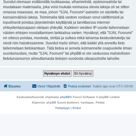
Suostut olemaan esittämättä loukkaavaa, vihamielistä, epämoraalista tai
muutakaan materiaalia, joka voisi loukata voimassa olevia lakeja oli se sitten
omassa maassasi, se maa, johon "SJAL Foorumi"-palvelin on sijoitettu tai
kansainvälisiä lakeja. Toimimalla tätä vastoin voidaan sinut välittömästi ja
lopullisesti poistaa järjestelmän käyttäjistä ja tarvittaessa internet-
yhteydentarjoajaasi otetaan yhteyttä. Kaikkien viestien IP-osoite tallennetaan
näiden ehtojen noudattamisen tarkkailua varten. Hyväksyt, että "SJAL Foorumi"
on oikeus poistaa, muokata, siirtää ja sulkea mikä tahansa keskusteluketju tai
viesti niin halutessamme. Suostut myös siihen, että kaikki yllä annettu tieto
tallennetaan tietokantaan. Tätä tietoa ei anneta kolmannelle osapuolelle ilman
suostumustasi, mutta "SJAL Foorumi" tai phpBB ei ole vastuussa mahdollisen
tietoturvamurron aiheuttamasta tietojen vuodosta ulkopuolisille tahoille.
Etusivu
Viesti Ylläpidolle
Poista evästeet
Kaikki ajat ovat
UTC+03:00
Keskustelufoorumin ohjelmisto
phpBB
® Forum Software © phpBB Limited
Käännös: phpBB Suomi (lurttinen, harritapio, Pettis)
Yksityisyys
|
Ehdot