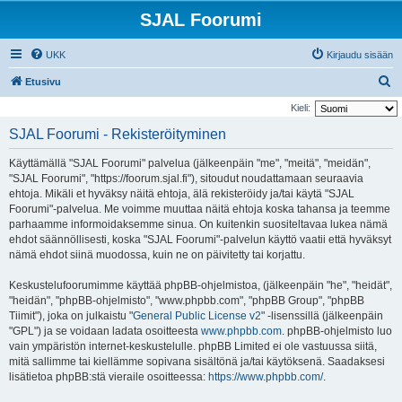
SJAL Foorumi
UKK
Kirjaudu sisään
E
Etusivu
t
Kieli:
s
SJAL Foorumi - Rekisteröityminen
i
Käyttämällä "SJAL Foorumi" palvelua (jälkeenpäin "me", "meitä", "meidän",
"SJAL Foorumi", "https://foorum.sjal.fi"), sitoudut noudattamaan seuraavia
ehtoja. Mikäli et hyväksy näitä ehtoja, älä rekisteröidy ja/tai käytä "SJAL
Foorumi"-palvelua. Me voimme muuttaa näitä ehtoja koska tahansa ja teemme
parhaamme informoidaksemme sinua. On kuitenkin suositeltavaa lukea nämä
ehdot säännöllisesti, koska "SJAL Foorumi"-palvelun käyttö vaatii että hyväksyt
nämä ehdot siinä muodossa, kuin ne on päivitetty tai korjattu.
Keskustelufoorumimme käyttää phpBB-ohjelmistoa, (jälkeenpäin "he", "heidät",
"heidän", "phpBB-ohjelmisto", "www.phpbb.com", "phpBB Group", "phpBB
Tiimit"), joka on julkaistu "
General Public License v2
" -lisenssillä (jälkeenpäin
"GPL") ja se voidaan ladata osoitteesta
www.phpbb.com
. phpBB-ohjelmisto luo
vain ympäristön internet-keskustelulle. phpBB Limited ei ole vastuussa siitä,
mitä sallimme tai kiellämme sopivana sisältönä ja/tai käytöksenä. Saadaksesi
lisätietoa phpBB:stä vieraile osoitteessa:
https://www.phpbb.com/
.