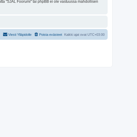
 mutta "SJAL Foorumi" tai phpBB ei ole vastuussa mahdollisen
Viesti Ylläpidolle
Poista evästeet
Kaikki ajat ovat
UTC+03:00