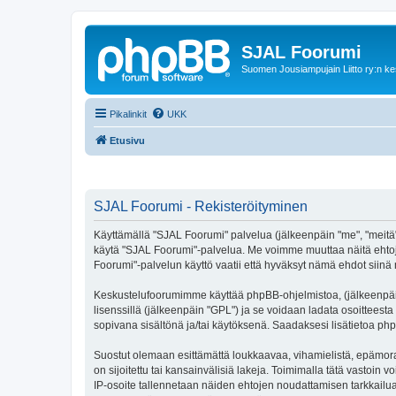
SJAL Foorumi
Suomen Jousiampujain Liitto ry:n ke
Pikalinkit
UKK
Etusivu
SJAL Foorumi - Rekisteröityminen
Käyttämällä "SJAL Foorumi" palvelua (jälkeenpäin "me", "meitä", 
käytä "SJAL Foorumi"-palvelua. Me voimme muuttaa näitä ehto
Foorumi"-palvelun käyttö vaatii että hyväksyt nämä ehdot siinä m
Keskustelufoorumimme käyttää phpBB-ohjelmistoa, (jälkeenpäin 
lisenssillä (jälkeenpäin "GPL") ja se voidaan ladata osoitteesta
sopivana sisältönä ja/tai käytöksenä. Saadaksesi lisätietoa php
Suostut olemaan esittämättä loukkaavaa, vihamielistä, epämoraa
on sijoitettu tai kansainvälisiä lakeja. Toimimalla tätä vastoin v
IP-osoite tallennetaan näiden ehtojen noudattamisen tarkkailua 