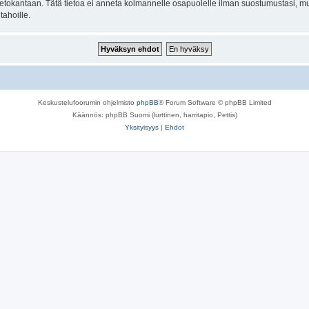
n tietokantaan. Tätä tietoa ei anneta kolmannelle osapuolelle ilman suostumustasi,
tahoille.
Keskustelufoorumin ohjelmisto
phpBB
® Forum Software © phpBB Limited
Käännös: phpBB Suomi (lurttinen, harritapio, Pettis)
Yksityisyys
|
Ehdot