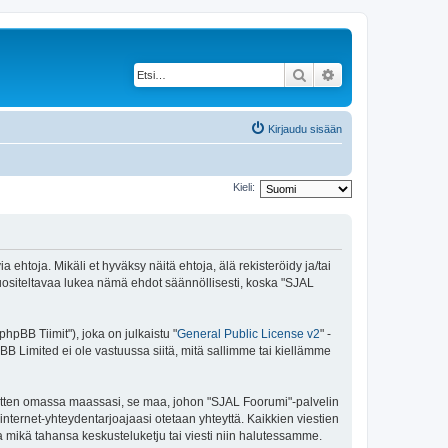
Etsi
Tarkennettu haku
Kirjaudu sisään
Kieli:
ehtoja. Mikäli et hyväksy näitä ehtoja, älä rekisteröidy ja/tai
siteltavaa lukea nämä ehdot säännöllisesti, koska "SJAL
pBB Tiimit"), joka on julkaistu "
General Public License v2
" -
BB Limited ei ole vastuussa siitä, mitä sallimme tai kiellämme
 sitten omassa maassasi, se maa, johon "SJAL Foorumi"-palvelin
sa internet-yhteydentarjoajaasi otetaan yhteyttä. Kaikkien viestien
a mikä tahansa keskusteluketju tai viesti niin halutessamme.