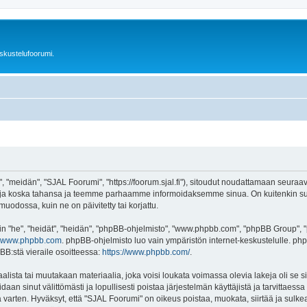
skustelufoorumi.
"meidän", "SJAL Foorumi", "https://foorum.sjal.fi"), sitoudut noudattamaan seuraavia 
ja koska tahansa ja teemme parhaamme informoidaksemme sinua. On kuitenkin suo
uodossa, kuin ne on päivitetty tai korjattu.
"he", "heidät", "heidän", "phpBB-ohjelmisto", "www.phpbb.com", "phpBB Group", "ph
www.phpbb.com
. phpBB-ohjelmisto luo vain ympäristön internet-keskustelulle. php
BB:stä vieraile osoitteessa:
https://www.phpbb.com/
.
lista tai muutakaan materiaalia, joka voisi loukata voimassa olevia lakeja oli se
oidaan sinut välittömästi ja lopullisesti poistaa järjestelmän käyttäjistä ja tarvittaes
varten. Hyväksyt, että "SJAL Foorumi" on oikeus poistaa, muokata, siirtää ja sulke