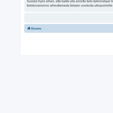
Suostut myös siihen, että kaikki yllä annettu tieto tallennetaa
tietoturvamurron aiheuttamasta tietojen vuodosta ulkopuolisille 
Etusivu