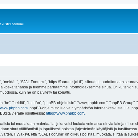
skustelufoorumi.
"meidän", "SJAL Foorumi", "https://foorum.sjal.fi"), sitoudut noudattamaan seuraavia 
ja koska tahansa ja teemme parhaamme informoidaksemme sinua. On kuitenkin suo
uodossa, kuin ne on päivitetty tai korjattu.
"he", "heidät", "heidän", "phpBB-ohjelmisto", "www.phpbb.com", "phpBB Group", "ph
www.phpbb.com
. phpBB-ohjelmisto luo vain ympäristön internet-keskustelulle. php
BB:stä vieraile osoitteessa:
https://www.phpbb.com/
.
lista tai muutakaan materiaalia, joka voisi loukata voimassa olevia lakeja oli se
oidaan sinut välittömästi ja lopullisesti poistaa järjestelmän käyttäjistä ja tarvittaes
varten. Hyväksyt, että "SJAL Foorumi" on oikeus poistaa, muokata, siirtää ja sulke