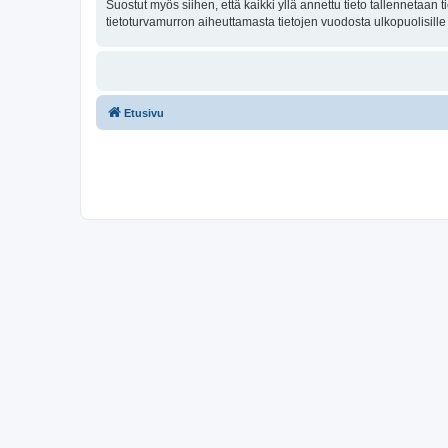
Suostut myös siihen, että kaikki yllä annettu tieto tallennetaa
tietoturvamurron aiheuttamasta tietojen vuodosta ulkopuolisille 
Etusivu