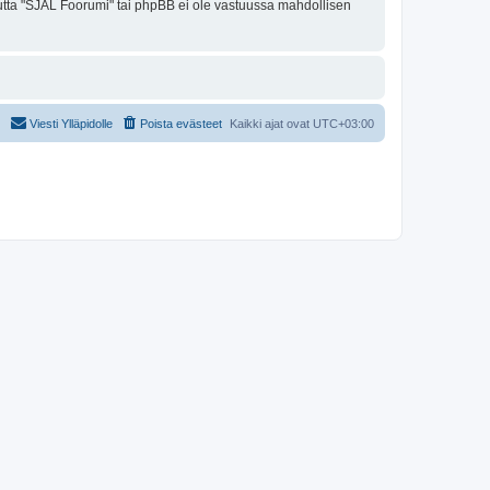
 mutta "SJAL Foorumi" tai phpBB ei ole vastuussa mahdollisen
Viesti Ylläpidolle
Poista evästeet
Kaikki ajat ovat
UTC+03:00