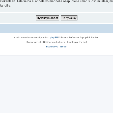
n tietokantaan. Tätä tietoa ei anneta kolmannelle osapuolelle ilman suostumustasi,
tahoille.
Keskustelufoorumin ohjelmisto
phpBB
® Forum Software © phpBB Limited
Käännös: phpBB Suomi (lurttinen, harritapio, Pettis)
Yksityisyys
|
Ehdot