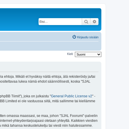
Etsi
Tarkennettu haku
Kirjaudu sisään
Kieli:
ehtoja. Mikäli et hyväksy näitä ehtoja, älä rekisteröidy ja/tai
siteltavaa lukea nämä ehdot säännöllisesti, koska "SJAL
pBB Tiimit"), joka on julkaistu "
General Public License v2
" -
BB Limited ei ole vastuussa siitä, mitä sallimme tai kiellämme
 sitten omassa maassasi, se maa, johon "SJAL Foorumi"-palvelin
sa internet-yhteydentarjoajaasi otetaan yhteyttä. Kaikkien viestien
a mikä tahansa keskusteluketju tai viesti niin halutessamme.