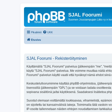
SJAL Foorumi
Suomen Jousiampujain Liitto ry:n ke
Pikalinkit
UKK
Etusivu
SJAL Foorumi - Rekisteröityminen
Käyttämällä "SJAL Foorumi" palvelua (jälkeenpäin "me", "meitä", 
käytä "SJAL Foorumi"-palvelua. Me voimme muuttaa näitä ehto
Foorumi"-palvelun käyttö vaatii että hyväksyt nämä ehdot siinä m
Keskustelufoorumimme käyttää phpBB-ohjelmistoa, (jälkeenpäin 
lisenssillä (jälkeenpäin "GPL") ja se voidaan ladata osoitteesta
sopivana sisältönä ja/tai käytöksenä. Saadaksesi lisätietoa php
Suostut olemaan esittämättä loukkaavaa, vihamielistä, epämoraa
on sijoitettu tai kansainvälisiä lakeja. Toimimalla tätä vastoin v
IP-osoite tallennetaan näiden ehtojen noudattamisen tarkkailua 