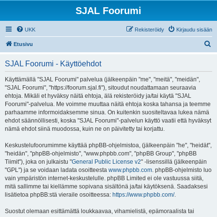
SJAL Foorumi
UKK
Rekisteröidy
Kirjaudu sisään
E
Etusivu
t
SJAL Foorumi - Käyttöehdot
s
i
Käyttämällä "SJAL Foorumi" palvelua (jälkeenpäin "me", "meitä", "meidän",
"SJAL Foorumi", "https://foorum.sjal.fi"), sitoudut noudattamaan seuraavia
ehtoja. Mikäli et hyväksy näitä ehtoja, älä rekisteröidy ja/tai käytä "SJAL
Foorumi"-palvelua. Me voimme muuttaa näitä ehtoja koska tahansa ja teemme
parhaamme informoidaksemme sinua. On kuitenkin suositeltavaa lukea nämä
ehdot säännöllisesti, koska "SJAL Foorumi"-palvelun käyttö vaatii että hyväksyt
nämä ehdot siinä muodossa, kuin ne on päivitetty tai korjattu.
Keskustelufoorumimme käyttää phpBB-ohjelmistoa, (jälkeenpäin "he", "heidät",
"heidän", "phpBB-ohjelmisto", "www.phpbb.com", "phpBB Group", "phpBB
Tiimit"), joka on julkaistu "
General Public License v2
" -lisenssillä (jälkeenpäin
"GPL") ja se voidaan ladata osoitteesta
www.phpbb.com
. phpBB-ohjelmisto luo
vain ympäristön internet-keskustelulle. phpBB Limited ei ole vastuussa siitä,
mitä sallimme tai kiellämme sopivana sisältönä ja/tai käytöksenä. Saadaksesi
lisätietoa phpBB:stä vieraile osoitteessa:
https://www.phpbb.com/
.
Suostut olemaan esittämättä loukkaavaa, vihamielistä, epämoraalista tai