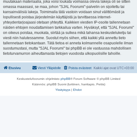
muutakaan materiaalia, joka voisi loukata voimassa olevia lakeja oli se sitten
omassa maassasi, se maa, johon "SJAL Foorumi"-palvelin on sijoitettu tai
kansainvälisiä lakeja. Toimimalla tätä vastoin voidaan sinut välittömästi ja
lopullisesti poistaa järjestelmän käyttäjistä ja tarvittaessa internet-
yhteydentarjoajaasi otetaan yhteyttä. Kaikkien viestien IP-osoite tallennetaan
näiden ehtojen noudattamisen tarkkailua varten. Hyväksyt, että "SJAL Foorumi"
on oikeus poistaa, muokata, siirtää ja sulkea mikä tahansa keskusteluketju tai
viesti niin halutessamme. Suostut myös siihen, että kaikki yllä annettu tieto
tallennetaan tietokantaan. Tätä tietoa ei anneta kolmannelle osapuolelle ilman
suostumustasi, mutta "SJAL Foorumi" tai phpBB ei ole vastuussa mahdollisen
tietoturvamurron aiheuttamasta tietojen vuodosta ulkopuolisille tahoille.
Etusivu
Viesti Ylläpidolle
Poista evästeet
Kaikki ajat ovat
UTC+03:00
Keskustelufoorumin ohjelmisto
phpBB
® Forum Software © phpBB Limited
Käännös: phpBB Suomi (lurttinen, harritapio, Pettis)
Yksityisyys
|
Ehdot