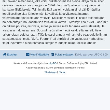
muutakaan materiaalia, joka voisi loukata voimassa olevia lakeja oli se sitten
omassa maassasi, se maa, johon "SJAL Foorumi"-palvelin on sijoitettu tai
kansainvälisiä lakeja. Toimimalla tätä vastoin voidaan sinut välittömästi ja
lopullisesti poistaa järjestelmän käyttäjistä ja tarvittaessa internet-
yhteydentarjoajaasi otetaan yhteyttä. Kaikkien viestien IP-osoite tallennetaan
näiden ehtojen noudattamisen tarkkailua varten. Hyväksyt, että "SJAL Foorumi"
on oikeus poistaa, muokata, siirtää ja sulkea mikä tahansa keskusteluketju tai
viesti niin halutessamme. Suostut myös siihen, että kaikki yllä annettu tieto
tallennetaan tietokantaan. Tätä tietoa ei anneta kolmannelle osapuolelle ilman
suostumustasi, mutta "SJAL Foorumi" tai phpBB ei ole vastuussa mahdollisen
tietoturvamurron aiheuttamasta tietojen vuodosta ulkopuolisille tahoille.
Etusivu
Viesti Ylläpidolle
Poista evästeet
Kaikki ajat ovat
UTC+03:00
Keskustelufoorumin ohjelmisto
phpBB
® Forum Software © phpBB Limited
Käännös: phpBB Suomi (lurttinen, harritapio, Pettis)
Yksityisyys
|
Ehdot