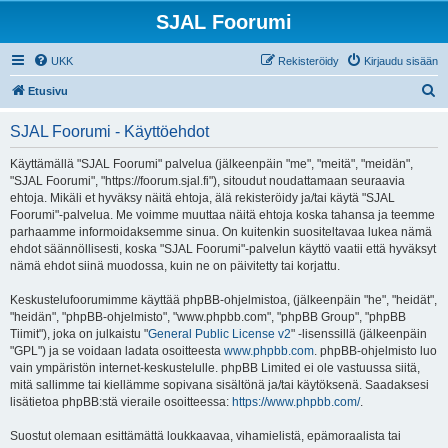
SJAL Foorumi
UKK
Rekisteröidy
Kirjaudu sisään
E
Etusivu
t
SJAL Foorumi - Käyttöehdot
s
i
Käyttämällä "SJAL Foorumi" palvelua (jälkeenpäin "me", "meitä", "meidän",
"SJAL Foorumi", "https://foorum.sjal.fi"), sitoudut noudattamaan seuraavia
ehtoja. Mikäli et hyväksy näitä ehtoja, älä rekisteröidy ja/tai käytä "SJAL
Foorumi"-palvelua. Me voimme muuttaa näitä ehtoja koska tahansa ja teemme
parhaamme informoidaksemme sinua. On kuitenkin suositeltavaa lukea nämä
ehdot säännöllisesti, koska "SJAL Foorumi"-palvelun käyttö vaatii että hyväksyt
nämä ehdot siinä muodossa, kuin ne on päivitetty tai korjattu.
Keskustelufoorumimme käyttää phpBB-ohjelmistoa, (jälkeenpäin "he", "heidät",
"heidän", "phpBB-ohjelmisto", "www.phpbb.com", "phpBB Group", "phpBB
Tiimit"), joka on julkaistu "
General Public License v2
" -lisenssillä (jälkeenpäin
"GPL") ja se voidaan ladata osoitteesta
www.phpbb.com
. phpBB-ohjelmisto luo
vain ympäristön internet-keskustelulle. phpBB Limited ei ole vastuussa siitä,
mitä sallimme tai kiellämme sopivana sisältönä ja/tai käytöksenä. Saadaksesi
lisätietoa phpBB:stä vieraile osoitteessa:
https://www.phpbb.com/
.
Suostut olemaan esittämättä loukkaavaa, vihamielistä, epämoraalista tai