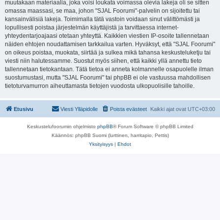
muutakaan materiaalia, joka voisi loukata voimassa olevia lakeja oli se sitten
omassa maassasi, se maa, johon "SJAL Foorumi"-palvelin on sijoitettu tai
kansainvälisiä lakeja. Toimimalla tätä vastoin voidaan sinut välittömästi ja
lopullisesti poistaa järjestelmän käyttäjistä ja tarvittaessa internet-
yhteydentarjoajaasi otetaan yhteyttä. Kaikkien viestien IP-osoite tallennetaan
näiden ehtojen noudattamisen tarkkailua varten. Hyväksyt, että "SJAL Foorumi"
on oikeus poistaa, muokata, siirtää ja sulkea mikä tahansa keskusteluketju tai
viesti niin halutessamme. Suostut myös siihen, että kaikki yllä annettu tieto
tallennetaan tietokantaan. Tätä tietoa ei anneta kolmannelle osapuolelle ilman
suostumustasi, mutta "SJAL Foorumi" tai phpBB ei ole vastuussa mahdollisen
tietoturvamurron aiheuttamasta tietojen vuodosta ulkopuolisille tahoille.
Etusivu
Viesti Ylläpidolle
Poista evästeet
Kaikki ajat ovat
UTC+03:00
Keskustelufoorumin ohjelmisto
phpBB
® Forum Software © phpBB Limited
Käännös: phpBB Suomi (lurttinen, harritapio, Pettis)
Yksityisyys
|
Ehdot