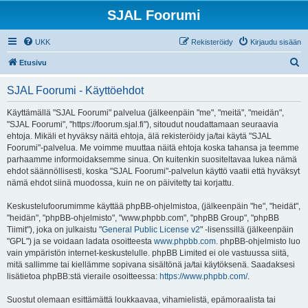
SJAL Foorumi
UKK
Rekisteröidy
Kirjaudu sisään
E
Etusivu
t
SJAL Foorumi - Käyttöehdot
s
i
Käyttämällä "SJAL Foorumi" palvelua (jälkeenpäin "me", "meitä", "meidän",
"SJAL Foorumi", "https://foorum.sjal.fi"), sitoudut noudattamaan seuraavia
ehtoja. Mikäli et hyväksy näitä ehtoja, älä rekisteröidy ja/tai käytä "SJAL
Foorumi"-palvelua. Me voimme muuttaa näitä ehtoja koska tahansa ja teemme
parhaamme informoidaksemme sinua. On kuitenkin suositeltavaa lukea nämä
ehdot säännöllisesti, koska "SJAL Foorumi"-palvelun käyttö vaatii että hyväksyt
nämä ehdot siinä muodossa, kuin ne on päivitetty tai korjattu.
Keskustelufoorumimme käyttää phpBB-ohjelmistoa, (jälkeenpäin "he", "heidät",
"heidän", "phpBB-ohjelmisto", "www.phpbb.com", "phpBB Group", "phpBB
Tiimit"), joka on julkaistu "
General Public License v2
" -lisenssillä (jälkeenpäin
"GPL") ja se voidaan ladata osoitteesta
www.phpbb.com
. phpBB-ohjelmisto luo
vain ympäristön internet-keskustelulle. phpBB Limited ei ole vastuussa siitä,
mitä sallimme tai kiellämme sopivana sisältönä ja/tai käytöksenä. Saadaksesi
lisätietoa phpBB:stä vieraile osoitteessa:
https://www.phpbb.com/
.
Suostut olemaan esittämättä loukkaavaa, vihamielistä, epämoraalista tai