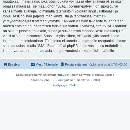
muutakaan materiaalia, joka voisi loukata voimassa olevia lakeja oli se sitten
omassa maassasi, se maa, johon "SJAL Foorumi"-palvelin on sijoitettu tai
kansainvälisiä lakeja. Toimimalla tätä vastoin voidaan sinut välittömästi ja
lopullisesti poistaa järjestelmän käyttäjistä ja tarvittaessa internet-
yhteydentarjoajaasi otetaan yhteyttä. Kaikkien viestien IP-osoite tallennetaan
näiden ehtojen noudattamisen tarkkailua varten. Hyväksyt, että "SJAL Foorumi"
on oikeus poistaa, muokata, siirtää ja sulkea mikä tahansa keskusteluketju tai
viesti niin halutessamme. Suostut myös siihen, että kaikki yllä annettu tieto
tallennetaan tietokantaan. Tätä tietoa ei anneta kolmannelle osapuolelle ilman
suostumustasi, mutta "SJAL Foorumi" tai phpBB ei ole vastuussa mahdollisen
tietoturvamurron aiheuttamasta tietojen vuodosta ulkopuolisille tahoille.
Etusivu
Viesti Ylläpidolle
Poista evästeet
Kaikki ajat ovat
UTC+03:00
Keskustelufoorumin ohjelmisto
phpBB
® Forum Software © phpBB Limited
Käännös: phpBB Suomi (lurttinen, harritapio, Pettis)
Yksityisyys
|
Ehdot