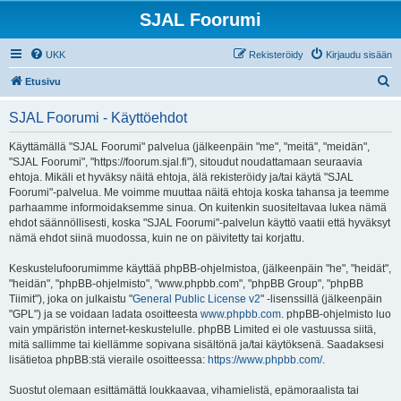
SJAL Foorumi
UKK
Rekisteröidy
Kirjaudu sisään
E
Etusivu
t
SJAL Foorumi - Käyttöehdot
s
i
Käyttämällä "SJAL Foorumi" palvelua (jälkeenpäin "me", "meitä", "meidän",
"SJAL Foorumi", "https://foorum.sjal.fi"), sitoudut noudattamaan seuraavia
ehtoja. Mikäli et hyväksy näitä ehtoja, älä rekisteröidy ja/tai käytä "SJAL
Foorumi"-palvelua. Me voimme muuttaa näitä ehtoja koska tahansa ja teemme
parhaamme informoidaksemme sinua. On kuitenkin suositeltavaa lukea nämä
ehdot säännöllisesti, koska "SJAL Foorumi"-palvelun käyttö vaatii että hyväksyt
nämä ehdot siinä muodossa, kuin ne on päivitetty tai korjattu.
Keskustelufoorumimme käyttää phpBB-ohjelmistoa, (jälkeenpäin "he", "heidät",
"heidän", "phpBB-ohjelmisto", "www.phpbb.com", "phpBB Group", "phpBB
Tiimit"), joka on julkaistu "
General Public License v2
" -lisenssillä (jälkeenpäin
"GPL") ja se voidaan ladata osoitteesta
www.phpbb.com
. phpBB-ohjelmisto luo
vain ympäristön internet-keskustelulle. phpBB Limited ei ole vastuussa siitä,
mitä sallimme tai kiellämme sopivana sisältönä ja/tai käytöksenä. Saadaksesi
lisätietoa phpBB:stä vieraile osoitteessa:
https://www.phpbb.com/
.
Suostut olemaan esittämättä loukkaavaa, vihamielistä, epämoraalista tai