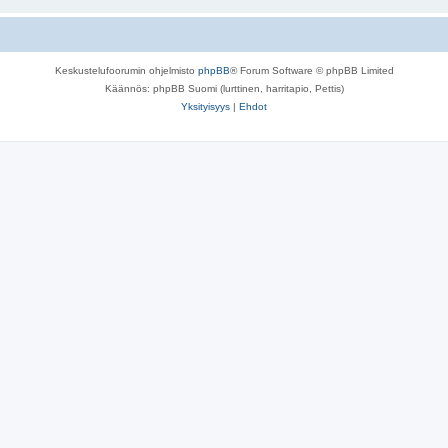
Keskustelufoorumin ohjelmisto
phpBB
® Forum Software © phpBB Limited
Käännös: phpBB Suomi (lurttinen, harritapio, Pettis)
Yksityisyys
|
Ehdot