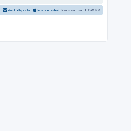
Viesti Ylläpidolle
Poista evästeet
Kaikki ajat ovat
UTC+03:00