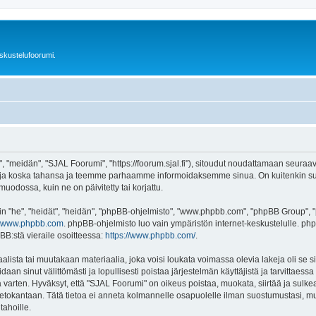
skustelufoorumi.
"meidän", "SJAL Foorumi", "https://foorum.sjal.fi"), sitoudut noudattamaan seuraavia 
ja koska tahansa ja teemme parhaamme informoidaksemme sinua. On kuitenkin suo
uodossa, kuin ne on päivitetty tai korjattu.
"he", "heidät", "heidän", "phpBB-ohjelmisto", "www.phpbb.com", "phpBB Group", "ph
www.phpbb.com
. phpBB-ohjelmisto luo vain ympäristön internet-keskustelulle. php
BB:stä vieraile osoitteessa:
https://www.phpbb.com/
.
lista tai muutakaan materiaalia, joka voisi loukata voimassa olevia lakeja oli se
oidaan sinut välittömästi ja lopullisesti poistaa järjestelmän käyttäjistä ja tarvittaes
varten. Hyväksyt, että "SJAL Foorumi" on oikeus poistaa, muokata, siirtää ja sulke
n tietokantaan. Tätä tietoa ei anneta kolmannelle osapuolelle ilman suostumustasi,
tahoille.