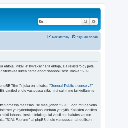
Etsi
Tarkennettu haku
Rekisteröidy
Kirjaudu sisään
ehtoja. Mikäli et hyväksy näitä ehtoja, älä rekisteröidy ja/tai
siteltavaa lukea nämä ehdot säännöllisesti, koska "SJAL
pBB Tiimit"), joka on julkaistu "
General Public License v2
" -
BB Limited ei ole vastuussa siitä, mitä sallimme tai kiellämme
 sitten omassa maassasi, se maa, johon "SJAL Foorumi"-palvelin
sa internet-yhteydentarjoajaasi otetaan yhteyttä. Kaikkien viestien
a mikä tahansa keskusteluketju tai viesti niin halutessamme.
 mutta "SJAL Foorumi" tai phpBB ei ole vastuussa mahdollisen