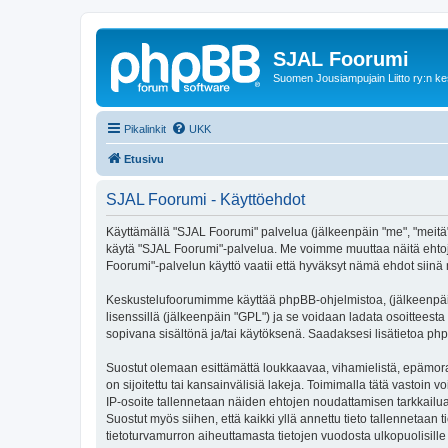
SJAL Foorumi
Suomen Jousiampujain Liitto ry:n ke
Pikalinkit
UKK
Etusivu
SJAL Foorumi - Käyttöehdot
Käyttämällä "SJAL Foorumi" palvelua (jälkeenpäin "me", "meitä", 
käytä "SJAL Foorumi"-palvelua. Me voimme muuttaa näitä ehto
Foorumi"-palvelun käyttö vaatii että hyväksyt nämä ehdot siinä m
Keskustelufoorumimme käyttää phpBB-ohjelmistoa, (jälkeenpäin 
lisenssillä (jälkeenpäin "GPL") ja se voidaan ladata osoitteesta
sopivana sisältönä ja/tai käytöksenä. Saadaksesi lisätietoa php
Suostut olemaan esittämättä loukkaavaa, vihamielistä, epämoraa
on sijoitettu tai kansainvälisiä lakeja. Toimimalla tätä vastoin v
IP-osoite tallennetaan näiden ehtojen noudattamisen tarkkailua 
Suostut myös siihen, että kaikki yllä annettu tieto tallennetaa
tietoturvamurron aiheuttamasta tietojen vuodosta ulkopuolisille 