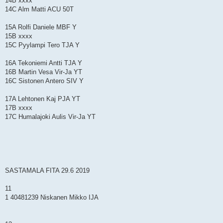
14B xxxx
14C Alm Matti ACU 50T
15A Rolfi Daniele MBF Y
15B xxxx
15C Pyylampi Tero TJA Y
16A Tekoniemi Antti TJA Y
16B Martin Vesa Vir-Ja YT
16C Sistonen Antero SIV Y
17A Lehtonen Kaj PJA YT
17B xxxx
17C Humalajoki Aulis Vir-Ja YT
SASTAMALA FITA 29.6 2019
11
1 40481239 Niskanen Mikko IJA