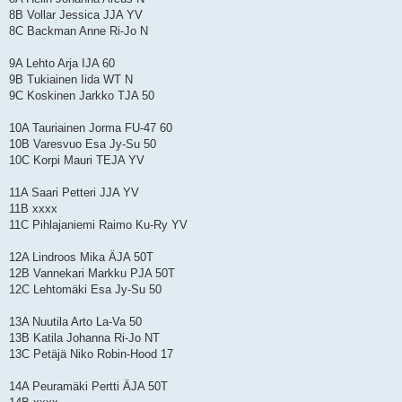
8B Vollar Jessica JJA YV
8C Backman Anne Ri-Jo N
9A Lehto Arja IJA 60
9B Tukiainen Iida WT N
9C Koskinen Jarkko TJA 50
10A Tauriainen Jorma FU-47 60
10B Varesvuo Esa Jy-Su 50
10C Korpi Mauri TEJA YV
11A Saari Petteri JJA YV
11B xxxx
11C Pihlajaniemi Raimo Ku-Ry YV
12A Lindroos Mika ÄJA 50T
12B Vannekari Markku PJA 50T
12C Lehtomäki Esa Jy-Su 50
13A Nuutila Arto La-Va 50
13B Katila Johanna Ri-Jo NT
13C Petäjä Niko Robin-Hood 17
14A Peuramäki Pertti ÄJA 50T