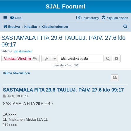
SJAL Foorumi
UKK
Rekisteröidy
Kirjaudu sisään
E
Etusivu
Kilpailut
Kilpailutiedotteet
t
SASTAMALA FITA 29.6 TAULUJ. PÄIV. 27.6 klo
s
09:17
i
Valvoja:
postmaster
Etsi
Tarken
Vastaa Viestiin
5 viestiä • Sivu
1
/
1
Heimo Ahvenainen
SASTAMALA FITA 29.6 TAULUJ. PÄIV. 27.6 klo 09:17
V
16.06.19 15.16
i
e
SASTAMALA FITA 29.6 2019
s
t
i
1A xxxx
1B Niskanen Mikko IJA 11
1C xxxx