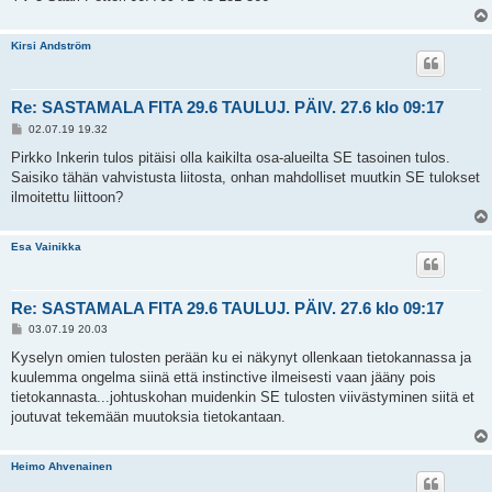
Kirsi Andström
Re: SASTAMALA FITA 29.6 TAULUJ. PÄIV. 27.6 klo 09:17
V
02.07.19 19.32
i
e
Pirkko Inkerin tulos pitäisi olla kaikilta osa-alueilta SE tasoinen tulos.
s
Saisiko tähän vahvistusta liitosta, onhan mahdolliset muutkin SE tulokset
t
i
ilmoitettu liittoon?
Esa Vainikka
Re: SASTAMALA FITA 29.6 TAULUJ. PÄIV. 27.6 klo 09:17
V
03.07.19 20.03
i
e
Kyselyn omien tulosten perään ku ei näkynyt ollenkaan tietokannassa ja
s
kuulemma ongelma siinä että instinctive ilmeisesti vaan jääny pois
t
i
tietokannasta...johtuskohan muidenkin SE tulosten viivästyminen siitä et
joutuvat tekemään muutoksia tietokantaan.
Heimo Ahvenainen