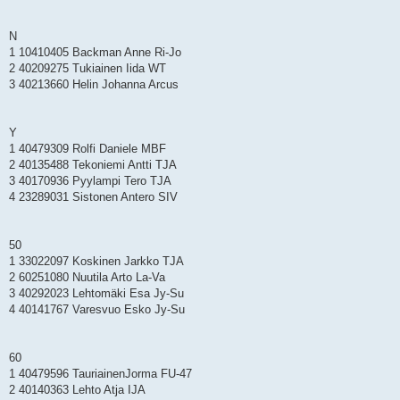
N
1 10410405 Backman Anne Ri-Jo
2 40209275 Tukiainen Iida WT
3 40213660 Helin Johanna Arcus
Y
1 40479309 Rolfi Daniele MBF
2 40135488 Tekoniemi Antti TJA
3 40170936 Pyylampi Tero TJA
4 23289031 Sistonen Antero SIV
50
1 33022097 Koskinen Jarkko TJA
2 60251080 Nuutila Arto La-Va
3 40292023 Lehtomäki Esa Jy-Su
4 40141767 Varesvuo Esko Jy-Su
60
1 40479596 TauriainenJorma FU-47
2 40140363 Lehto Atja IJA