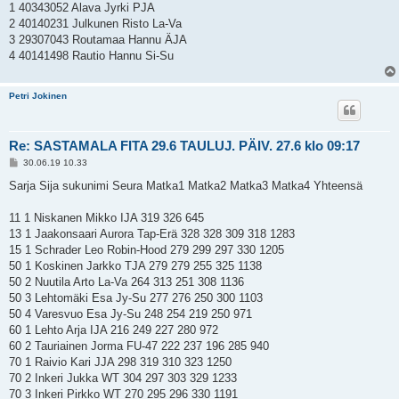
1 40343052 Alava Jyrki PJA
2 40140231 Julkunen Risto La-Va
3 29307043 Routamaa Hannu ÄJA
4 40141498 Rautio Hannu Si-Su
Petri Jokinen
Re: SASTAMALA FITA 29.6 TAULUJ. PÄIV. 27.6 klo 09:17
V
30.06.19 10.33
i
e
Sarja Sija sukunimi Seura Matka1 Matka2 Matka3 Matka4 Yhteensä
s
t
i
11 1 Niskanen Mikko IJA 319 326 645
13 1 Jaakonsaari Aurora Tap-Erä 328 328 309 318 1283
15 1 Schrader Leo Robin-Hood 279 299 297 330 1205
50 1 Koskinen Jarkko TJA 279 279 255 325 1138
50 2 Nuutila Arto La-Va 264 313 251 308 1136
50 3 Lehtomäki Esa Jy-Su 277 276 250 300 1103
50 4 Varesvuo Esa Jy-Su 248 254 219 250 971
60 1 Lehto Arja IJA 216 249 227 280 972
60 2 Tauriainen Jorma FU-47 222 237 196 285 940
70 1 Raivio Kari JJA 298 319 310 323 1250
70 2 Inkeri Jukka WT 304 297 303 329 1233
70 3 Inkeri Pirkko WT 270 295 296 330 1191