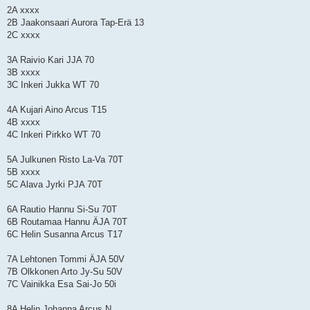
2A xxxx
2B Jaakonsaari Aurora Tap-Erä 13
2C xxxx
3A Raivio Kari JJA 70
3B xxxx
3C Inkeri Jukka WT 70
4A Kujari Aino Arcus T15
4B xxxx
4C Inkeri Pirkko WT 70
5A Julkunen Risto La-Va 70T
5B xxxx
5C Alava Jyrki PJA 70T
6A Rautio Hannu Si-Su 70T
6B Routamaa Hannu ÄJA 70T
6C Helin Susanna Arcus T17
7A Lehtonen Tommi ÄJA 50V
7B Olkkonen Arto Jy-Su 50V
7C Vainikka Esa Sai-Jo 50i
8A Helin Johanna Arcus N