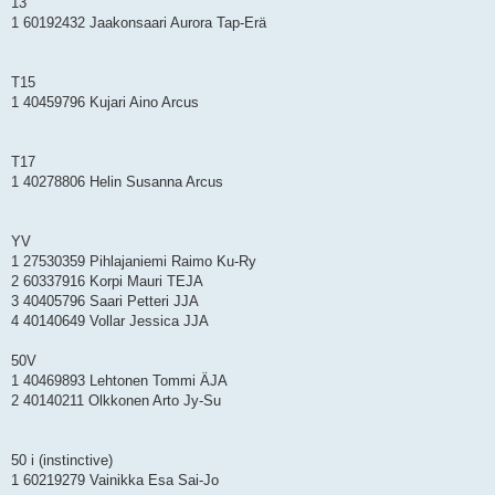
13
1 60192432 Jaakonsaari Aurora Tap-Erä
T15
1 40459796 Kujari Aino Arcus
T17
1 40278806 Helin Susanna Arcus
YV
1 27530359 Pihlajaniemi Raimo Ku-Ry
2 60337916 Korpi Mauri TEJA
3 40405796 Saari Petteri JJA
4 40140649 Vollar Jessica JJA
50V
1 40469893 Lehtonen Tommi ÄJA
2 40140211 Olkkonen Arto Jy-Su
50 i (instinctive)
1 60219279 Vainikka Esa Sai-Jo