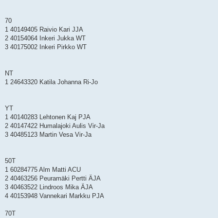
70
1 40149405 Raivio Kari JJA
2 40154064 Inkeri Jukka WT
3 40175002 Inkeri Pirkko WT
NT
1 24643320 Katila Johanna Ri-Jo
YT
1 40140283 Lehtonen Kaj PJA
2 40147422 Humalajoki Aulis Vir-Ja
3 40485123 Martin Vesa Vir-Ja
50T
1 60284775 Alm Matti ACU
2 40463256 Peuramäki Pertti ÄJA
3 40463522 Lindroos Mika ÄJA
4 40153948 Vannekari Markku PJA
70T